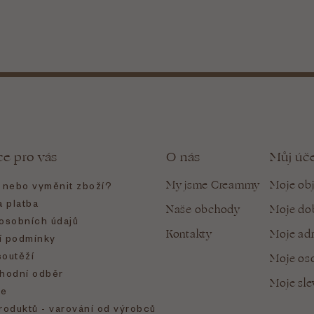
ce pro vás
O nás
Můj úč
My jsme Creammy
Moje ob
t nebo vyměnit zboží?
 platba
Naše obchody
Moje do
osobních údajů
Kontakty
Moje ad
 podmínky
soutěží
Moje oso
hodní odběr
Moje sl
e
roduktů - varování od výrobců