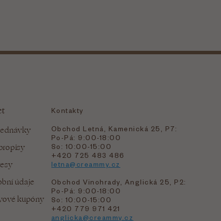
et
Kontakty
Obchod Letná, Kamenická 25, P7:
jednávky
Po-Pá: 9:00-18:00
bropisy
So: 10:00-15:00
+420 725 483 486
resy
letna@creammy.cz
bní údaje
Obchod Vinohrady, Anglická 25, P2:
Po-Pá: 9:00-18:00
evové kupóny
So: 10:00-15:00
+420 779 971 421
anglicka@creammy.cz