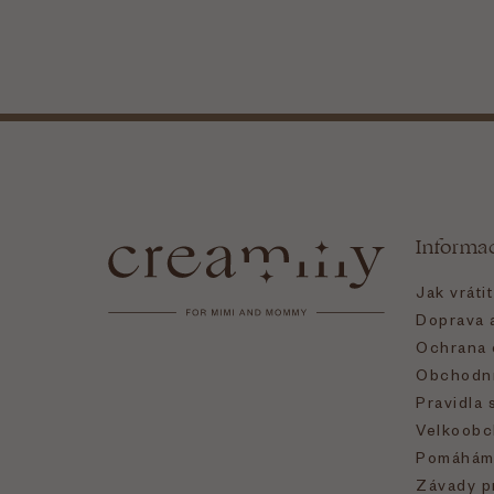
Z
á
Informa
p
Jak vráti
a
Doprava a
Ochrana 
t
Obchodní
Pravidla 
í
Velkoobc
Pomáhám
Závady p