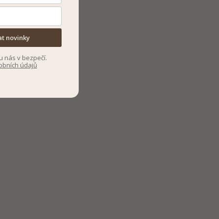
at novinky
u nás v bezpečí.
obních údajů