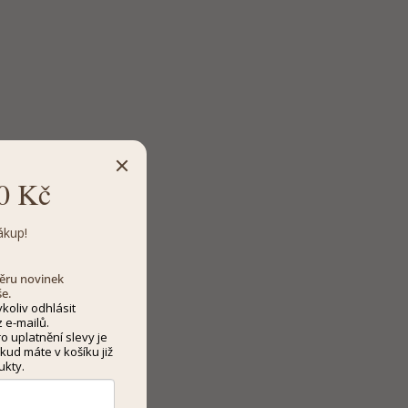
0 Kč
ákup!
dběru novinek
še.
koliv odhlásit
 e-mailů.
 uplatnění slevy je
kud máte v košíku již
ukty.