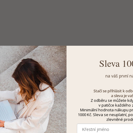
Sleva 10
na váš první n
Stačí se přihlásit k o
a sleva je va
Z odběru se můžete kdy
v patičce každého z
Minimální hodnota nákupu pro
1000 Kč. Sleva se neuplatní, po
zlevněné prod