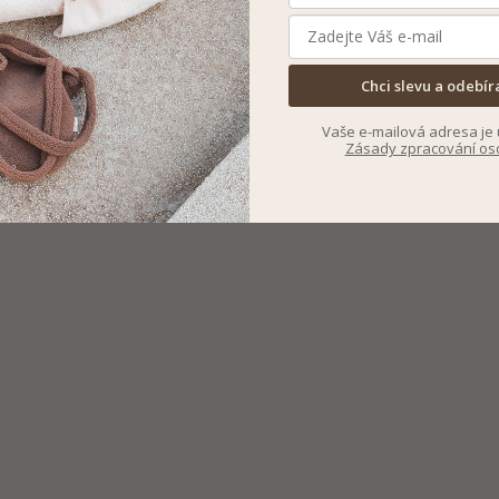
Chci slevu a odebír
Vaše e-mailová adresa je 
Zásady zpracování os