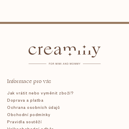
Z
á
p
a
t
Informace pro vás
í
Jak vrátit nebo vyměnit zboží?
Doprava a platba
Ochrana osobních údajů
Obchodní podmínky
Pravidla soutěží
Velkoobchodní odběr