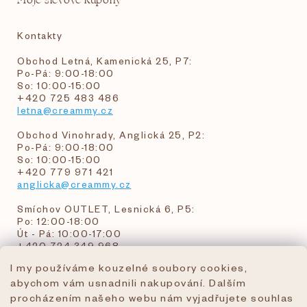
Moje slevové kupóny
Kontakty
Obchod Letná, Kamenická 25, P7:
Po-Pá: 9:00-18:00
So: 10:00-15:00
+420 725 483 486
letna@creammy.cz
Obchod Vinohrady, Anglická 25, P2:
Po-Pá: 9:00-18:00
So: 10:00-15:00
+420 779 971 421
anglicka@creammy.cz
Smíchov OUTLET, Lesnická 6, P5:
Po: 12:00-18:00
Út - Pá: 10:00-17:00
+420 724 349 968
I my používáme kouzelné soubory cookies,
abychom vám usnadnili nakupování. Dalším
objednavky@creammy.cz
procházením našeho webu nám vyjadřujete souhlas