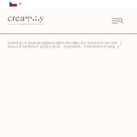
Přejít
na
obsah
NÁKU
KOŠÍ
Close
DOMŮ
CELÁ NABÍDKA
DOMOV
DOPLŇKY
MAILEG DÁRKOVÉ BALENÍ
MAILEG DÁRKOVÝ SÁČEK MINI - CHECKER - POWDER/VINTAGE