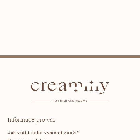
Z
á
p
a
t
Informace pro vás
í
Jak vrátit nebo vyměnit zboží?