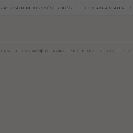
JAK VRÁTIT NEBO VYMĚNIT ZBOŽÍ?
DOPRAVA A PLATBA
TI
MAILEG POSTAVIČKY
MAILEG MYŠKA S BATOHEM CORAL - VELKÁ SESTRA S26