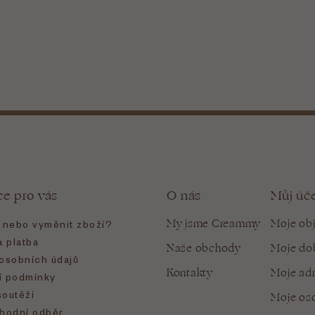
ce pro vás
O nás
Můj úč
My jsme Creammy
Moje ob
t nebo vyměnit zboží?
 platba
Naše obchody
Moje do
osobních údajů
Kontakty
Moje ad
 podmínky
soutěží
Moje oso
hodní odběr