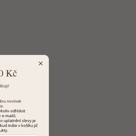
0 Kč
ákup!
dběru novinek
še.
koliv odhlásit
 e-mailů.
 uplatnění slevy je
kud máte v košíku již
ukty.