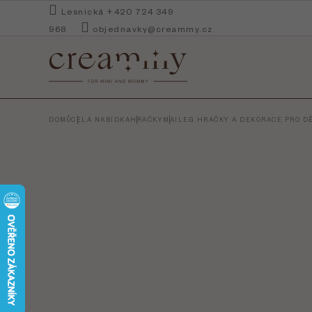
Přejít
Lesnická +420 724 349
na
968
objednavky@creammy.cz
obsah
DOMŮ
CELÁ NABÍDKA
HRAČKY
MAILEG HRAČKY A DEKORACE PRO DĚ