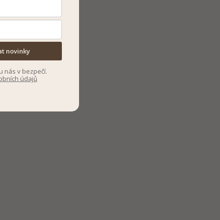
at novinky
u nás v bezpečí.
obních údajů