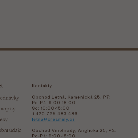
et
Kontakty
Obchod Letná, Kamenická 25, P7:
jednávky
Po-Pá: 9:00-18:00
bropisy
So: 10:00-15:00
+420 725 483 486
resy
letna@creammy.cz
bní údaje
Obchod Vinohrady, Anglická 25, P2:
Po-Pá: 9:00-18:00