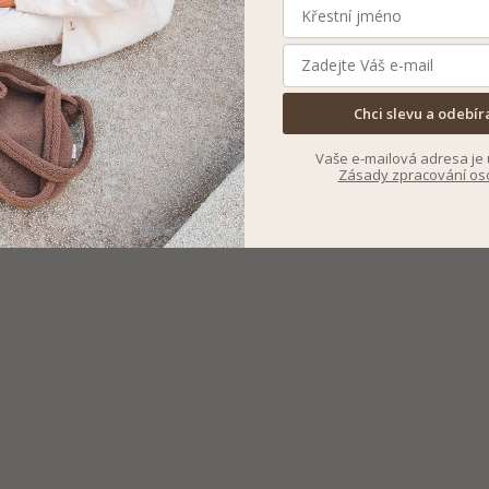
Chci slevu a odebír
Vaše e-mailová adresa je 
Zásady zpracování os