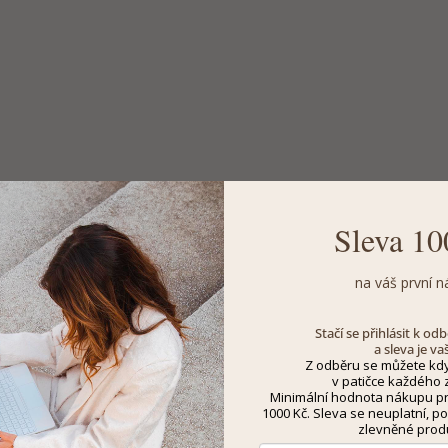
Sleva 10
na váš první n
Stačí se přihlásit k o
a sleva je va
Z odběru se můžete kdy
v patičce každého z
Minimální hodnota nákupu pro
1000 Kč. Sleva se neuplatní, po
zlevněné prod