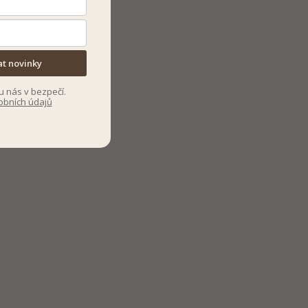
at novinky
u nás v bezpečí.
obních údajů