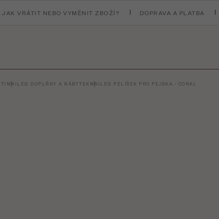
JAK VRÁTIT NEBO VYMĚNIT ZBOŽÍ?
DOPRAVA A PLATBA
TI
MAILEG DOPLŇKY A NÁBYTEK
MAILEG PELÍŠEK PRO PEJSKA - CORAL