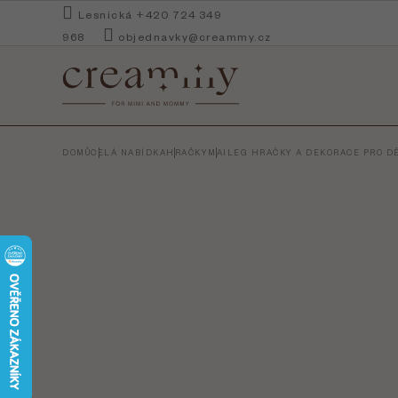
Přejít
Lesnická +420 724 349
na
968
objednavky@creammy.cz
obsah
DOMŮ
CELÁ NABÍDKA
HRAČKY
MAILEG HRAČKY A DEKORACE PRO DĚ