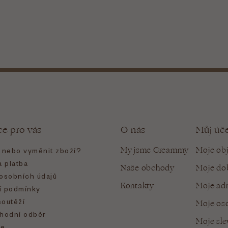
ce pro vás
O nás
Můj úč
My jsme Creammy
Moje ob
t nebo vyměnit zboží?
 platba
Naše obchody
Moje do
osobních údajů
Kontakty
Moje ad
 podmínky
soutěží
Moje oso
hodní odběr
Moje sl
e