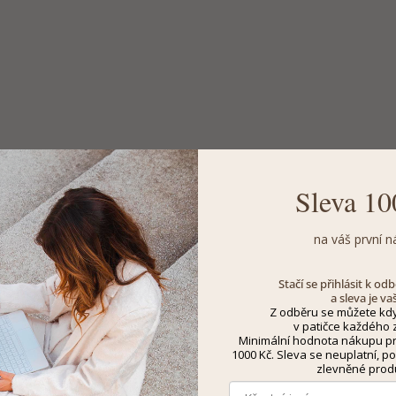
Sleva 10
na váš první n
Stačí se přihlásit k o
a sleva je va
Z odběru se můžete kdy
v patičce každého z
Minimální hodnota nákupu pro
1000 Kč. Sleva se neuplatní, po
zlevněné prod