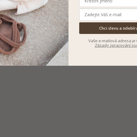
Chci slevu a odebír
Vaše e-mailová adresa je 
Zásady zpracování os