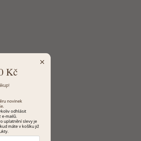
0 Kč
ákup!
dběru novinek
še.
koliv odhlásit
 e-mailů.
 uplatnění slevy je
kud máte v košíku již
ukty.