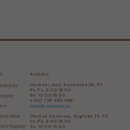
et
Kontakty
Obchod Letná, Kamenická 25, P7:
jednávky
Po-Pá: 9:00-18:00
bropisy
So: 10:00-15:00
+420 725 483 486
resy
letna@creammy.cz
bní údaje
Obchod Vinohrady, Anglická 25, P2:
Po-Pá: 9:00-18:00
evové kupóny
So: 10:00-15:00