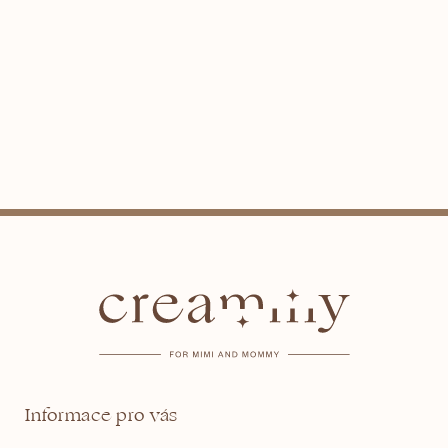
Z
á
p
a
t
Informace pro vás