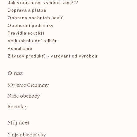
í
Jak vrátit nebo vyměnit zboží?
Doprava a platba
Ochrana osobních údajů
Obchodní podmínky
Pravidla soutěží
Velkoobchodní odběr
Pomáháme
Závady produktů - varování od výrobců
O nás
My jsme Creammy
Naše obchody
Kontakty
Můj účet
Moje objednávky