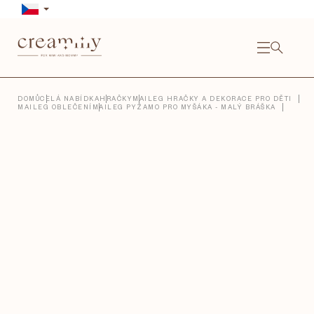
Přejít
na
obsah
NÁKU
KOŠÍ
Close
DOMŮ
CELÁ NABÍDKA
HRAČKY
MAILEG HRAČKY A DEKORACE PRO DĚTI
MAILEG OBLEČENÍ
MAILEG PYŽAMO PRO MYŠÁKA - MALÝ BRÁŠKA