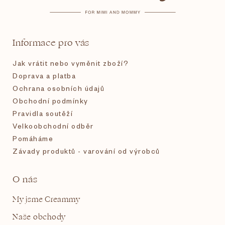
a
t
Informace pro vás
í
Jak vrátit nebo vyměnit zboží?
Doprava a platba
Ochrana osobních údajů
Obchodní podmínky
Pravidla soutěží
Velkoobchodní odběr
Pomáháme
Závady produktů - varování od výrobců
O nás
My jsme Creammy
Naše obchody