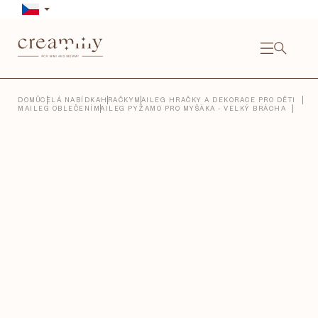
Přejít
na
obsah
NÁKU
KOŠÍ
Close
DOMŮ
CELÁ NABÍDKA
HRAČKY
MAILEG HRAČKY A DEKORACE PRO DĚTI
MAILEG OBLEČENÍ
MAILEG PYŽAMO PRO MYŠÁKA - VELKÝ BRÁCHA