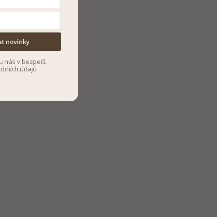
at novinky
u nás v bezpečí.
obních údajů