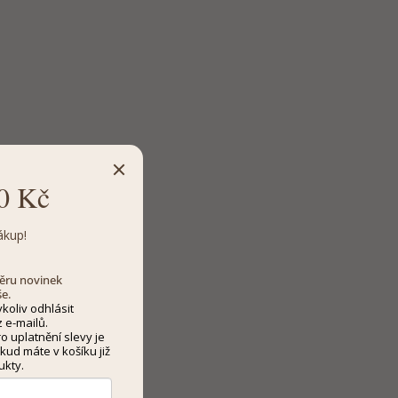
0 Kč
ákup!
dběru novinek
še.
koliv odhlásit
 e-mailů.
 uplatnění slevy je
kud máte v košíku již
ukty.