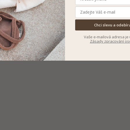
Chci slevu a odebír
Vaše e-mailová adresa je 
Zásady zpracování os