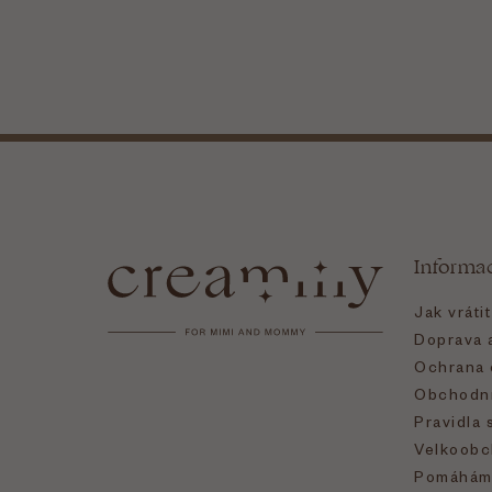
Z
á
Informa
p
Jak vráti
a
Doprava a
Ochrana 
t
Obchodní
Pravidla 
í
Velkoobc
Pomáhám