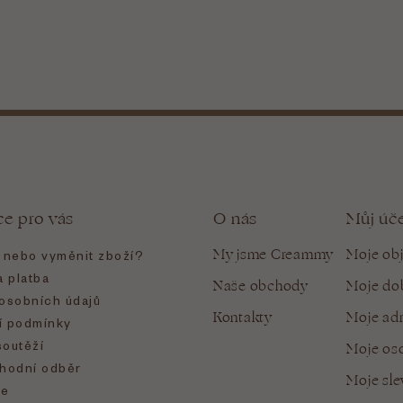
ce pro vás
O nás
Můj úč
My jsme Creammy
Moje ob
t nebo vyměnit zboží?
 platba
Naše obchody
Moje do
osobních údajů
Kontakty
Moje ad
 podmínky
soutěží
Moje oso
hodní odběr
Moje sl
e