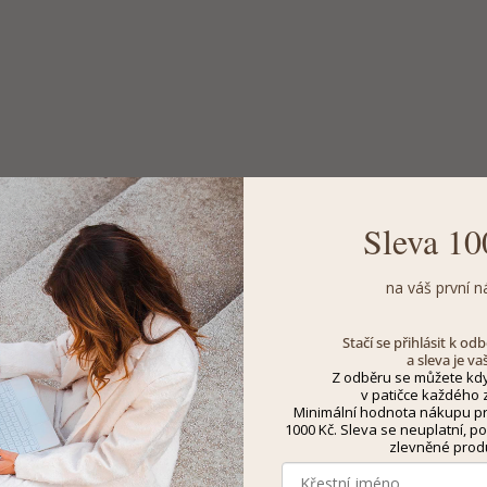
Sleva 10
na váš první n
Stačí se přihlásit k o
a sleva je va
Z odběru se můžete kdy
v patičce každého z
Minimální hodnota nákupu pro
1000 Kč. Sleva se neuplatní, po
zlevněné prod