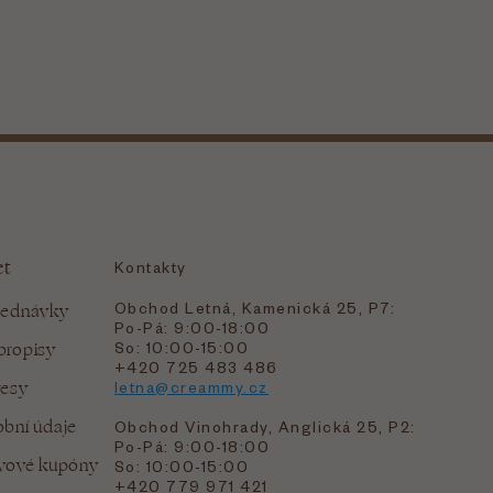
et
Kontakty
Obchod Letná, Kamenická 25, P7:
jednávky
Po-Pá: 9:00-18:00
bropisy
So: 10:00-15:00
+420 725 483 486
resy
letna@creammy.cz
bní údaje
Obchod Vinohrady, Anglická 25, P2:
Po-Pá: 9:00-18:00
evové kupóny
So: 10:00-15:00
+420 779 971 421