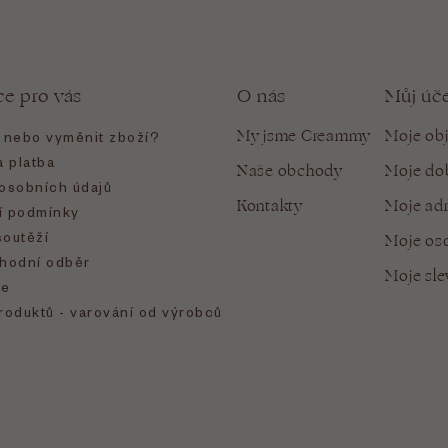
ce pro vás
O nás
Můj úč
My jsme Creammy
Moje ob
t nebo vyměnit zboží?
 platba
Naše obchody
Moje do
osobních údajů
Kontakty
Moje ad
 podmínky
soutěží
Moje oso
hodní odběr
Moje sl
e
roduktů - varování od výrobců