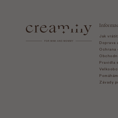
Z
á
Informa
p
Jak vráti
a
Doprava a
Ochrana 
t
Obchodní
Pravidla 
í
Velkoobc
Pomáhám
Závady p