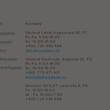
et
Kontakty
Obchod Letná, Kamenická 25, P7:
jednávky
Po-Pá: 9:00-18:00
bropisy
So: 10:00-15:00
+420 725 483 486
resy
letna@creammy.cz
bní údaje
Obchod Vinohrady, Anglická 25, P2:
Po-Pá: 9:00-18:00
evové kupóny
So: 10:00-15:00
+420 779 971 421
anglicka@creammy.cz
Smíchov OUTLET, Lesnická 6, P5:
Po: 12:00-18:00
Út - Pá: 10:00-17:00
+420 724 349 968