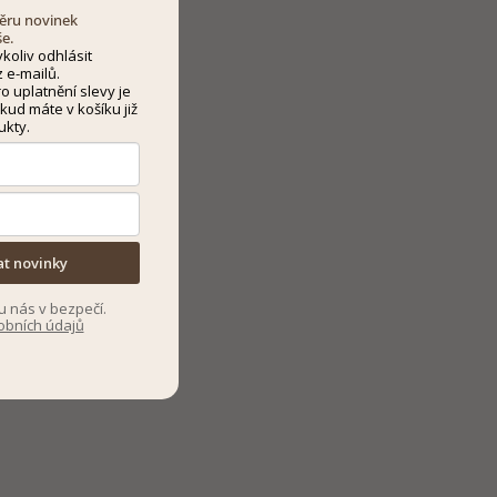
dběru novinek
še.
koliv odhlásit
 e-mailů.
 uplatnění slevy je
kud máte v košíku již
ukty.
at novinky
u nás v bezpečí.
obních údajů