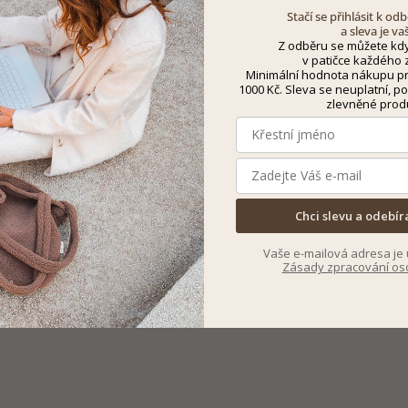
Stačí se přihlásit k o
a sleva je va
Z odběru se můžete kdy
v patičce každého z
Minimální hodnota nákupu pro
1000 Kč. Sleva se neuplatní, po
zlevněné prod
Chci slevu a odebír
Vaše e-mailová adresa je 
Zásady zpracování os