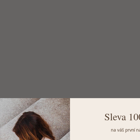
Sleva 10
na váš první n