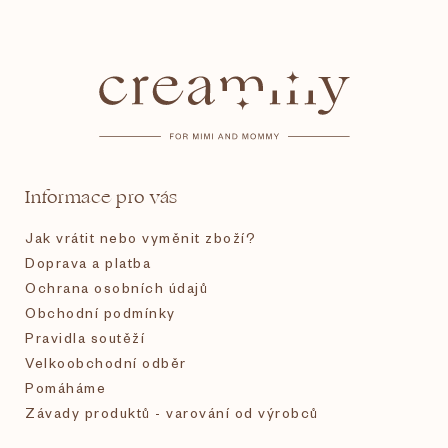
Z
á
p
a
t
Informace pro vás
í
Jak vrátit nebo vyměnit zboží?
Doprava a platba
Ochrana osobních údajů
Obchodní podmínky
Pravidla soutěží
Velkoobchodní odběr
Pomáháme
Závady produktů - varování od výrobců