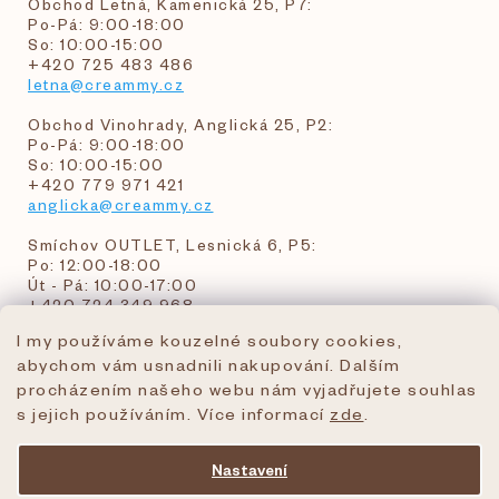
Obchod Letná, Kamenická 25, P7:
Po-Pá: 9:00-18:00
So: 10:00-15:00
+420 725 483 486
letna@creammy.cz
Obchod Vinohrady, Anglická 25, P2:
Po-Pá: 9:00-18:00
So: 10:00-15:00
+420 779 971 421
anglicka@creammy.cz
Smíchov OUTLET, Lesnická 6, P5:
Po: 12:00-18:00
Út - Pá: 10:00-17:00
+420 724 349 968
I my používáme kouzelné soubory cookies,
abychom vám usnadnili nakupování. Dalším
objednavky@creammy.cz
procházením našeho webu nám vyjadřujete souhlas
tel:+420 724 349 968
s jejich používáním. Více informací
zde
.
Nastavení