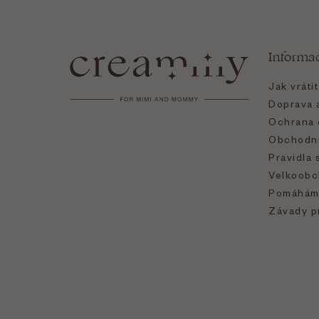
á
Informa
p
Jak vráti
a
Doprava a
Ochrana 
t
Obchodní
Pravidla 
í
Velkoobc
Pomáhám
Závady p