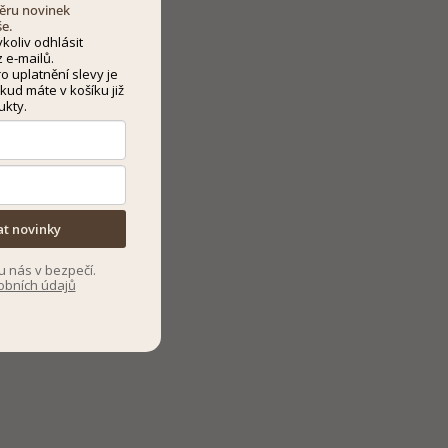
dběru novinek
še.
koliv odhlásit
 e-mailů.
 uplatnění slevy je
kud máte v košíku již
ukty.
at novinky
u nás v bezpečí.
obních údajů