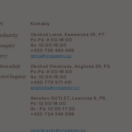
et
Kontakty
Obchod Letná, Kamenická 25, P7:
jednávky
Po-Pá: 9:00-18:00
bropisy
So: 10:00-15:00
+420 725 483 486
resy
letna@creammy.cz
bní údaje
Obchod Vinohrady, Anglická 25, P2:
Po-Pá: 9:00-18:00
evové kupóny
So: 10:00-15:00
+420 779 971 421
anglicka@creammy.cz
Smíchov OUTLET, Lesnická 6, P5:
Po: 12:00-18:00
Út - Pá: 10:00-17:00
+420 724 349 968
objednavky@creammy.cz