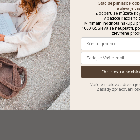
Stačí se přihlásit k o
a sleva je va
Z odběru se můžete kdy
v patičce každého z
Minimální hodnota nákupu pro
1000 Kč. Sleva se neuplatní, po
zlevněné prod
Chci slevu a odebír
Vaše e-mailová adresa je 
Zásady zpracování os