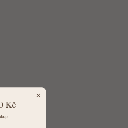
0 Kč
ákup!