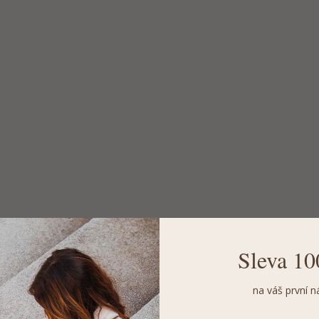
Sleva 10
na váš první n