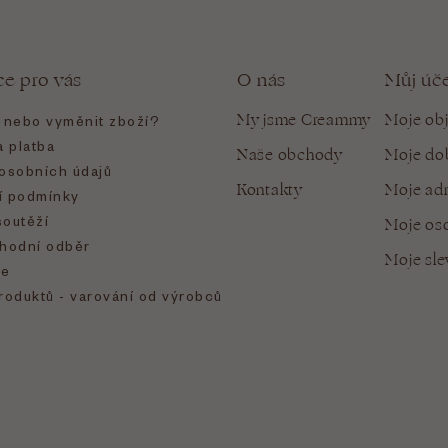
ce pro vás
O nás
Můj úč
My jsme Creammy
Moje ob
t nebo vyměnit zboží?
 platba
Naše obchody
Moje do
osobních údajů
Kontakty
Moje ad
 podmínky
soutěží
Moje oso
hodní odběr
Moje sl
e
roduktů - varování od výrobců