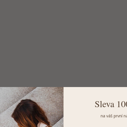
Sleva 10
na váš první n