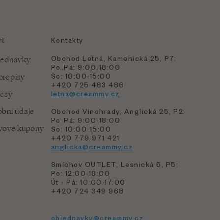
et
Kontakty
Obchod Letná, Kamenická 25, P7:
jednávky
Po-Pá: 9:00-18:00
bropisy
So: 10:00-15:00
+420 725 483 486
resy
letna@creammy.cz
bní údaje
Obchod Vinohrady, Anglická 25, P2:
Po-Pá: 9:00-18:00
evové kupóny
So: 10:00-15:00
+420 779 971 421
anglicka@creammy.cz
Smíchov OUTLET, Lesnická 6, P5:
Po: 12:00-18:00
Út - Pá: 10:00-17:00
+420 724 349 968
objednavky@creammy.cz