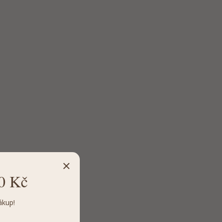
0 Kč
ákup!