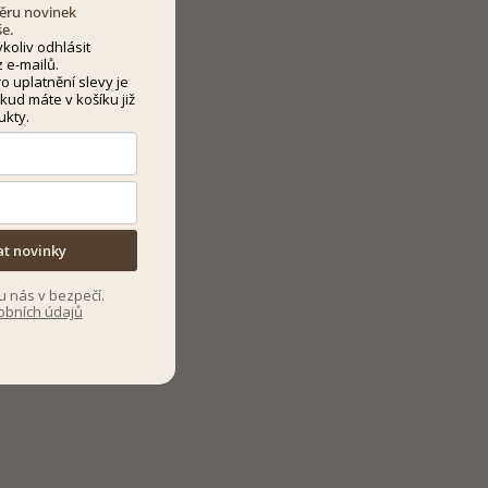
dběru novinek
še.
koliv odhlásit
 e-mailů.
 uplatnění slevy je
kud máte v košíku již
ukty.
at novinky
u nás v bezpečí.
obních údajů