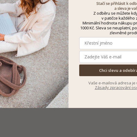
Stačí se přihlásit k o
a sleva je va
Z odběru se můžete kdy
v patičce každého z
Minimální hodnota nákupu pro
1000 Kč. Sleva se neuplatní, po
zlevněné prod
Chci slevu a odebír
Vaše e-mailová adresa je 
Zásady zpracování os