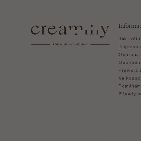
á
Informa
p
Jak vráti
a
Doprava a
Ochrana 
t
Obchodní
Pravidla 
í
Velkoobc
Pomáhám
Závady p