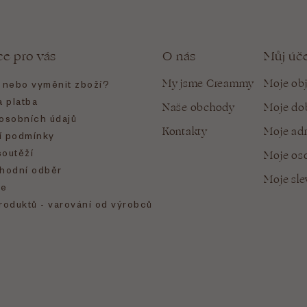
ce pro vás
O nás
Můj úč
My jsme Creammy
Moje ob
t nebo vyměnit zboží?
 platba
Naše obchody
Moje do
osobních údajů
Kontakty
Moje ad
 podmínky
soutěží
Moje oso
hodní odběr
Moje sl
e
roduktů - varování od výrobců