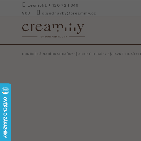
Přejít
Lesnická +420 724 349
na
968
objednavky@creammy.cz
obsah
DOMŮ
CELÁ NABÍDKA
HRAČKY
KLASICKÉ HRAČKY
ZÁBAVNÉ HRAČKY