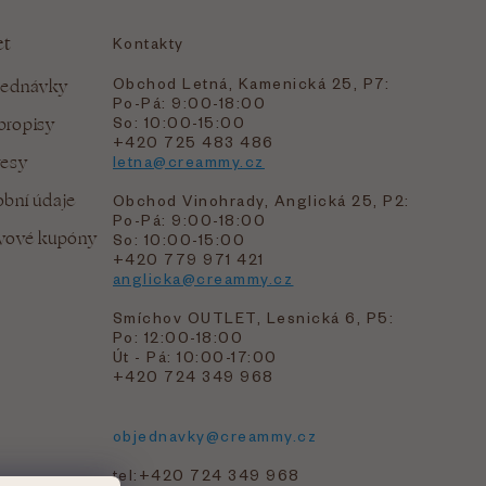
et
Kontakty
Obchod Letná, Kamenická 25, P7:
jednávky
Po-Pá: 9:00-18:00
bropisy
So: 10:00-15:00
+420 725 483 486
resy
letna@creammy.cz
bní údaje
Obchod Vinohrady, Anglická 25, P2:
Po-Pá: 9:00-18:00
evové kupóny
So: 10:00-15:00
+420 779 971 421
anglicka@creammy.cz
Smíchov OUTLET, Lesnická 6, P5:
Po: 12:00-18:00
Út - Pá: 10:00-17:00
+420 724 349 968
objednavky@creammy.cz
tel:+420 724 349 968