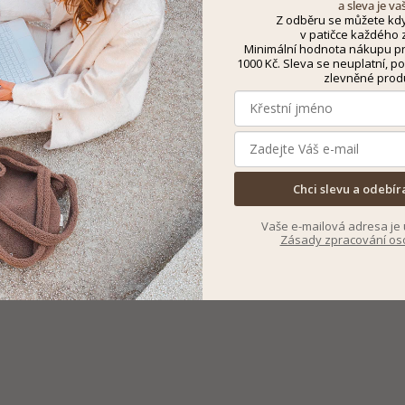
a sleva je va
Z odběru se můžete kdy
v patičce každého z
Minimální hodnota nákupu pro
1000 Kč. Sleva se neuplatní, po
zlevněné prod
Chci slevu a odebír
Vaše e-mailová adresa je 
Zásady zpracování os