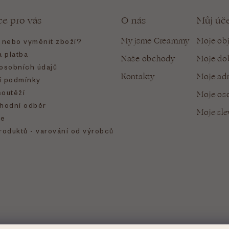
ce pro vás
O nás
Můj úč
My jsme Creammy
Moje ob
t nebo vyměnit zboží?
 platba
Naše obchody
Moje do
osobních údajů
Kontakty
Moje ad
 podmínky
soutěží
Moje oso
hodní odběr
Moje sl
e
roduktů - varování od výrobců