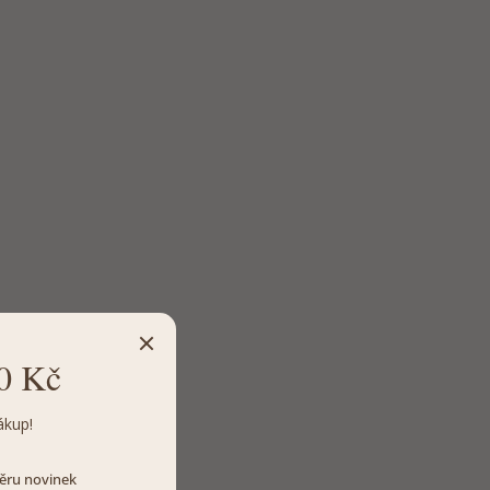
0 Kč
ákup!
dběru novinek