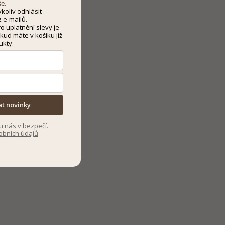
še.
koliv odhlásit
 e-mailů.
 uplatnění slevy je
kud máte v košíku již
ukty.
at novinky
u nás v bezpečí.
obních údajů