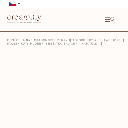
Přejít
na
obsah
NÁKU
KOŠÍ
Close
DOMŮ
CELÁ NABÍDKA
DOMOV
DOPLŇKY
HRACÍ SKŘÍNKY A POKLADNIČKY
MOULIN ROTY HUDEBNÍ SNĚŽÍTKO ZAJÍČEK A KAMARÁDI