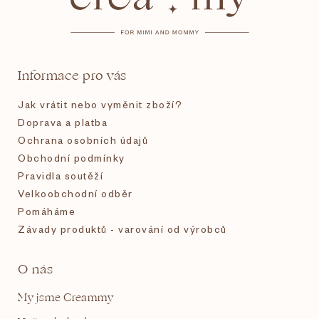
p
a
t
Informace pro vás
í
Jak vrátit nebo vyměnit zboží?
Doprava a platba
Ochrana osobních údajů
Obchodní podmínky
Pravidla soutěží
Velkoobchodní odběr
Pomáháme
Závady produktů - varování od výrobců
O nás
My jsme Creammy