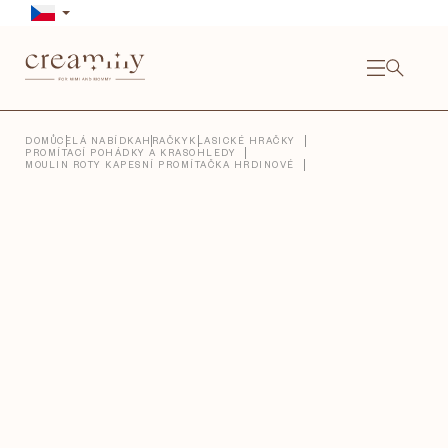
Přejít
na
obsah
NÁKU
KOŠÍ
Close
DOMŮ
CELÁ NABÍDKA
HRAČKY
KLASICKÉ HRAČKY
PROMÍTACÍ POHÁDKY A KRASOHLEDY
MOULIN ROTY KAPESNÍ PROMÍTAČKA HRDINOVÉ