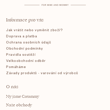
a
t
Informace pro vás
í
Jak vrátit nebo vyměnit zboží?
Doprava a platba
Ochrana osobních údajů
Obchodní podmínky
Pravidla soutěží
Velkoobchodní odběr
Pomáháme
Závady produktů - varování od výrobců
O nás
My jsme Creammy
Naše obchody