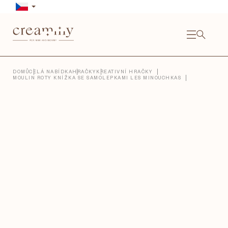
Přejít
na
obsah
NÁKU
KOŠÍ
Close
DOMŮ
CELÁ NABÍDKA
HRAČKY
KREATIVNÍ HRAČKY
MOULIN ROTY KNÍŽKA SE SAMOLEPKAMI LES MINOUCHKAS