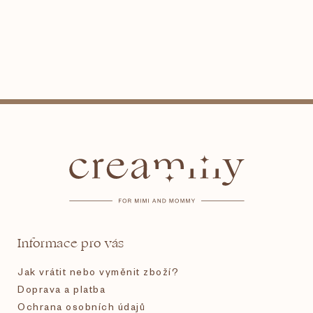
Z
á
p
a
t
Informace pro vás
í
Jak vrátit nebo vyměnit zboží?
Doprava a platba
Ochrana osobních údajů