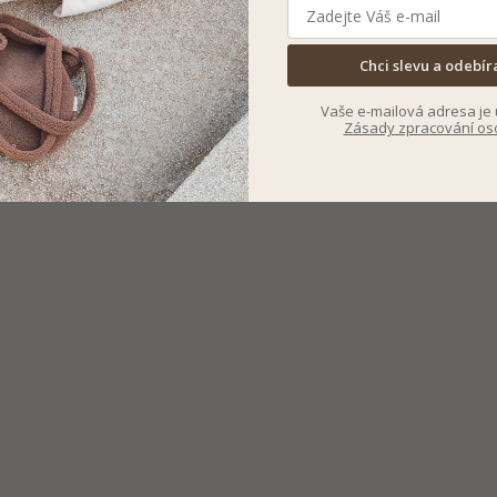
Chci slevu a odebír
Vaše e-mailová adresa je 
Zásady zpracování os