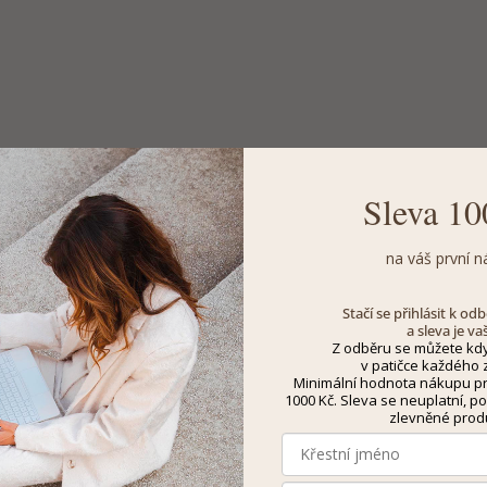
Sleva 10
na váš první n
Stačí se přihlásit k o
a sleva je va
Z odběru se můžete kdy
v patičce každého z
Minimální hodnota nákupu pro
1000 Kč. Sleva se neuplatní, po
zlevněné prod