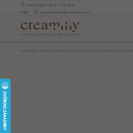
Přejít
Lesnická +420 724 349
na
968
objednavky@creammy.cz
obsah
DOMŮ
CELÁ NABÍDKA
HRAČKY
KLASICKÉ HRAČKY
ZÁBAVNÉ HRAČKY