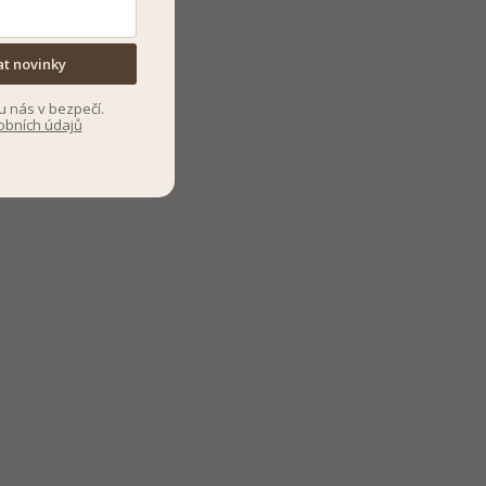
at novinky
u nás v bezpečí.
obních údajů