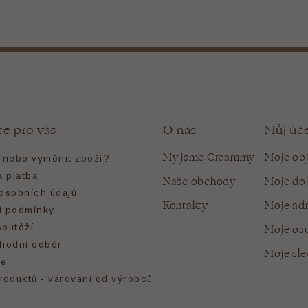
ce pro vás
O nás
Můj úč
My jsme Creammy
Moje ob
t nebo vyměnit zboží?
 platba
Naše obchody
Moje do
osobních údajů
Kontakty
Moje ad
 podmínky
soutěží
Moje oso
hodní odběr
Moje sl
e
roduktů - varování od výrobců