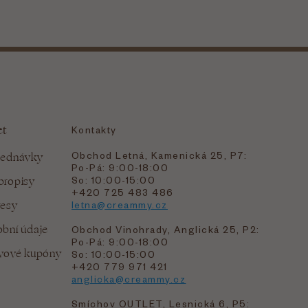
et
Kontakty
Obchod Letná, Kamenická 25, P7:
jednávky
Po-Pá: 9:00-18:00
bropisy
So: 10:00-15:00
+420 725 483 486
resy
letna@creammy.cz
bní údaje
Obchod Vinohrady, Anglická 25, P2:
Po-Pá: 9:00-18:00
evové kupóny
So: 10:00-15:00
+420 779 971 421
anglicka@creammy.cz
Smíchov OUTLET, Lesnická 6, P5: