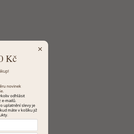
0 Kč
ákup!
dběru novinek
še.
koliv odhlásit
 e-mailů.
 uplatnění slevy je
kud máte v košíku již
ukty.