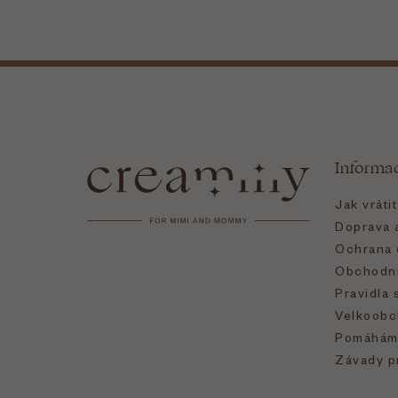
Z
á
Informa
p
Jak vráti
a
Doprava a
Ochrana 
t
Obchodní
Pravidla 
í
Velkoobc
Pomáhám
Závady p