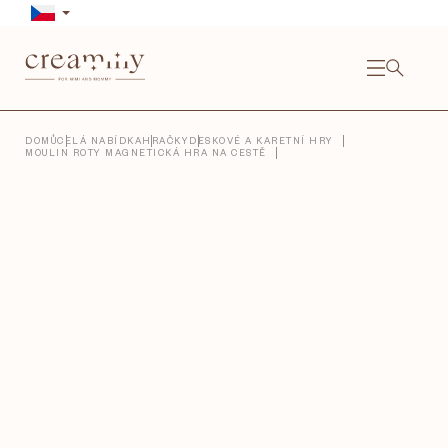
Přejít
na
obsah
NÁKU
KOŠÍ
Close
DOMŮ
CELÁ NABÍDKA
HRAČKY
DESKOVÉ A KARETNÍ HRY
MOULIN ROTY MAGNETICKÁ HRA NA CESTĚ