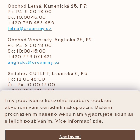
Obchod Letná, Kamenická 25, P7:
Po-Pá: 9:00-18:00
So: 10:00-15:00
+420 725 483 486
letna@creammy.cz
Obchod Vinohrady, Anglická 25, P2:
Po-Pá: 9:00-18:00
So: 10:00-15:00
+420 779 971 421
anglicka@creammy.cz
Smíchov OUTLET, Lesnická 6, P5:
Po: 12:00-18:00
Út - Pá: 10:00-17:00
+420 724 349 968
I my používáme kouzelné soubory cookies,
abychom vám usnadnili nakupování. Dalším
objednavky@creammy.cz
procházením našeho webu nám vyjadřujete souhlas
tel:+420 724 349 968
s jejich používáním. Více informací
zde
.
Nastavení