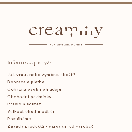
Z
á
p
a
t
Informace pro vás
í
Jak vrátit nebo vyměnit zboží?
Doprava a platba
Ochrana osobních údajů
Obchodní podmínky
Pravidla soutěží
Velkoobchodní odběr
Pomáháme
Závady produktů - varování od výrobců