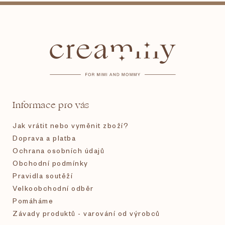
Z
á
p
a
t
Informace pro vás
í
Jak vrátit nebo vyměnit zboží?
Doprava a platba
Ochrana osobních údajů
Obchodní podmínky
Pravidla soutěží
Velkoobchodní odběr
Pomáháme
Závady produktů - varování od výrobců