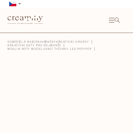
Přejít
na
obsah
NÁKU
KOŠÍ
Close
DOMŮ
CELÁ NABÍDKA
HRAČKY
KREATIVNÍ HRAČKY
KREATIVNÍ SETY PRO NEJMENŠÍ
MOULIN ROTY MODELOVACÍ TYČINKY LES POPIPOP