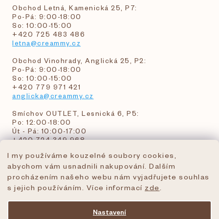
Obchod Letná, Kamenická 25, P7:
Po-Pá: 9:00-18:00
So: 10:00-15:00
+420 725 483 486
letna@creammy.cz
Obchod Vinohrady, Anglická 25, P2:
Po-Pá: 9:00-18:00
So: 10:00-15:00
+420 779 971 421
anglicka@creammy.cz
Smíchov OUTLET, Lesnická 6, P5:
Po: 12:00-18:00
Út - Pá: 10:00-17:00
+420 724 349 968
I my používáme kouzelné soubory cookies,
abychom vám usnadnili nakupování. Dalším
objednavky@creammy.cz
procházením našeho webu nám vyjadřujete souhlas
tel:+420 724 349 968
s jejich používáním. Více informací
zde
.
Nastavení