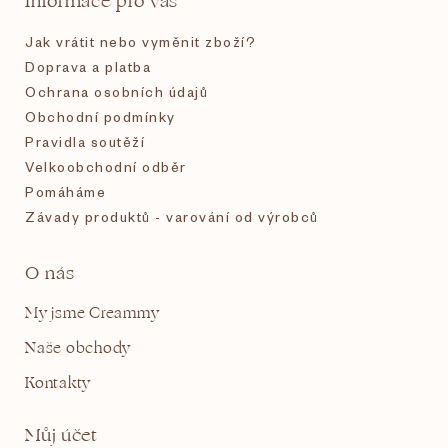
Informace pro vás
í
Jak vrátit nebo vyměnit zboží?
Doprava a platba
Ochrana osobních údajů
Obchodní podmínky
Pravidla soutěží
Velkoobchodní odběr
Pomáháme
Závady produktů - varování od výrobců
O nás
My jsme Creammy
Naše obchody
Kontakty
Můj účet