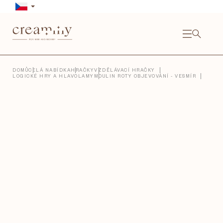
Přejít
na
obsah
NÁKU
KOŠÍ
Close
DOMŮ
CELÁ NABÍDKA
HRAČKY
VZDĚLÁVACÍ HRAČKY
LOGICKÉ HRY A HLAVOLAMY
MOULIN ROTY OBJEVOVÁNÍ - VESMÍR