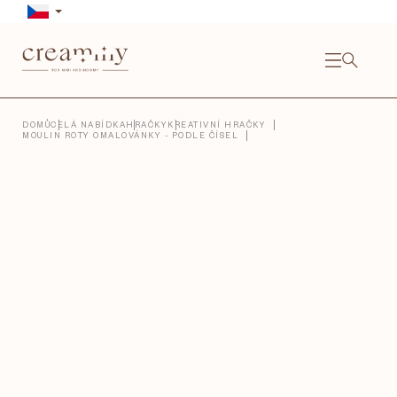
Přejít
na
obsah
NÁKU
KOŠÍ
Close
DOMŮ
CELÁ NABÍDKA
HRAČKY
KREATIVNÍ HRAČKY
MOULIN ROTY OMALOVÁNKY - PODLE ČÍSEL