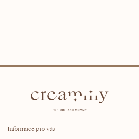
Z
á
p
a
t
Informace pro vás