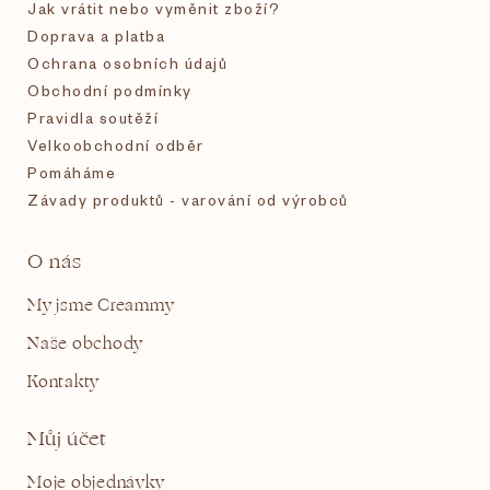
í
Jak vrátit nebo vyměnit zboží?
Doprava a platba
Ochrana osobních údajů
Obchodní podmínky
Pravidla soutěží
Velkoobchodní odběr
Pomáháme
Závady produktů - varování od výrobců
O nás
My jsme Creammy
Naše obchody
Kontakty
Můj účet
Moje objednávky