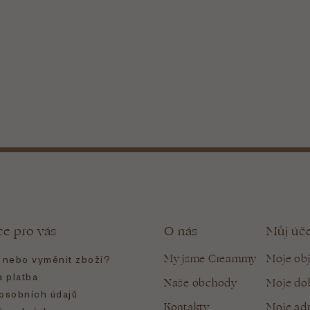
ce pro vás
O nás
Můj úč
My jsme Creammy
Moje ob
t nebo vyměnit zboží?
 platba
Naše obchody
Moje do
osobních údajů
Kontakty
Moje ad