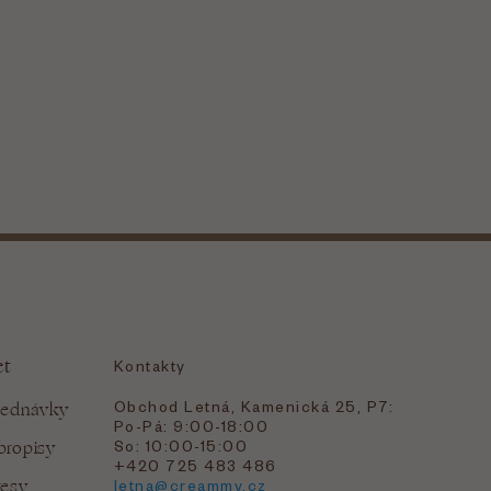
et
Kontakty
Obchod Letná, Kamenická 25, P7:
jednávky
Po-Pá: 9:00-18:00
bropisy
So: 10:00-15:00
+420 725 483 486
resy
letna@creammy.cz