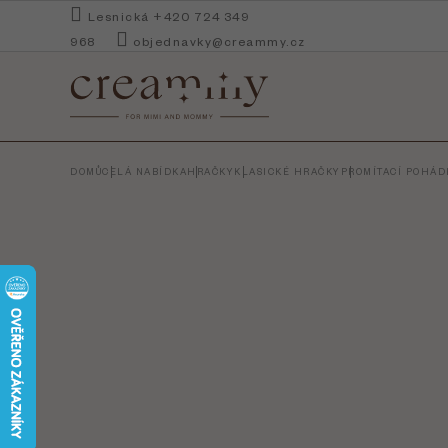
Přejít
Lesnická +420 724 349
na
968
objednavky@creammy.cz
obsah
DOMŮ
CELÁ NABÍDKA
HRAČKY
KLASICKÉ HRAČKY
PROMÍTACÍ POHÁD