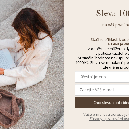
Sleva 10
na váš první n
Stačí se přihlásit k o
a sleva je va
Z odběru se můžete kdy
v patičce každého z
Minimální hodnota nákupu pro
1000 Kč. Sleva se neuplatní, po
zlevněné prod
Chci slevu a odebír
Vaše e-mailová adresa je 
Zásady zpracování os