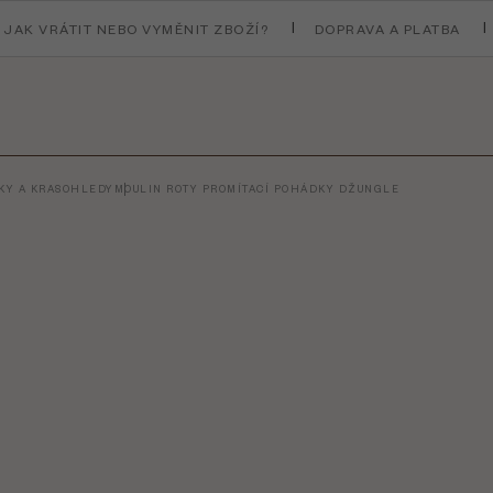
JAK VRÁTIT NEBO VYMĚNIT ZBOŽÍ?
DOPRAVA A PLATBA
KY A KRASOHLEDY
MOULIN ROTY PROMÍTACÍ POHÁDKY DŽUNGLE