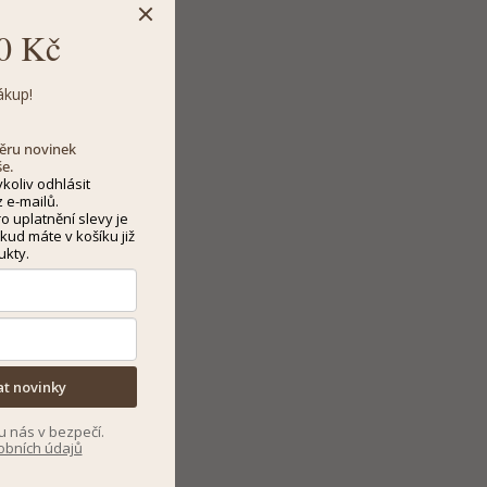
0 Kč
ákup!
dběru novinek
še.
koliv odhlásit
 e-mailů.
 uplatnění slevy je
kud máte v košíku již
ukty.
at novinky
u nás v bezpečí.
obních údajů