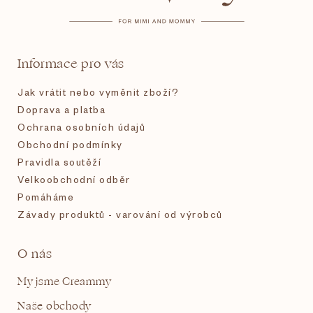
a
t
Informace pro vás
í
Jak vrátit nebo vyměnit zboží?
Doprava a platba
Ochrana osobních údajů
Obchodní podmínky
Pravidla soutěží
Velkoobchodní odběr
Pomáháme
Závady produktů - varování od výrobců
O nás
My jsme Creammy
Naše obchody