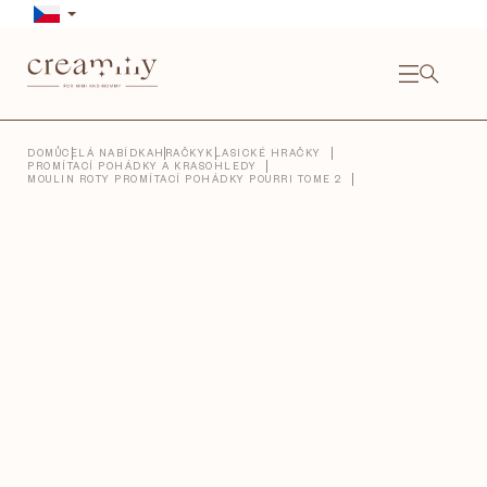
Přejít
na
obsah
NÁKU
KOŠÍ
Close
DOMŮ
CELÁ NABÍDKA
HRAČKY
KLASICKÉ HRAČKY
PROMÍTACÍ POHÁDKY A KRASOHLEDY
MOULIN ROTY PROMÍTACÍ POHÁDKY POURRI TOME 2