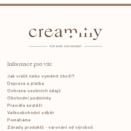
Z
á
p
a
t
Informace pro vás
í
Jak vrátit nebo vyměnit zboží?
Doprava a platba
Ochrana osobních údajů
Obchodní podmínky
Pravidla soutěží
Velkoobchodní odběr
Pomáháme
Závady produktů - varování od výrobců