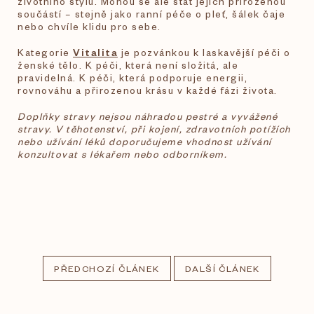
životního stylu. Mohou se ale stát jejich přirozenou
součástí – stejně jako ranní péče o pleť, šálek čaje
nebo chvíle klidu pro sebe.
Kategorie
Vitalita
je pozvánkou k laskavější péči o
ženské tělo. K péči, která není složitá, ale
pravidelná. K péči, která podporuje energii,
rovnováhu a přirozenou krásu v každé fázi života.
Doplňky stravy nejsou náhradou pestré a vyvážené
stravy. V těhotenství, při kojení, zdravotních potížích
nebo užívání léků doporučujeme vhodnost užívání
konzultovat s lékařem nebo odborníkem.
PŘEDCHOZÍ ČLÁNEK
DALŠÍ ČLÁNEK