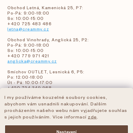
Obchod Letná, Kamenická 25, P7:
Po-Pá: 9:00-18:00
So: 10:00-15:00
+420 725 483 486
letna@creammy.cz
Obchod Vinohrady, Anglická 25, P2:
Po-Pá: 9:00-18:00
So: 10:00-15:00
+420 779 971 421
anglicka@creammy.cz
Smíchov OUTLET, Lesnická 6, P5:
Po: 12:00-18:00
Út - Pá: 10:00-17:00
+420 724 349 968
I my používáme kouzelné soubory cookies,
abychom vám usnadnili nakupování. Dalším
objednavky@creammy.cz
procházením našeho webu nám vyjadřujete souhlas
tel:+420 724 349 968
s jejich používáním. Více informací
zde
.
Nastavení