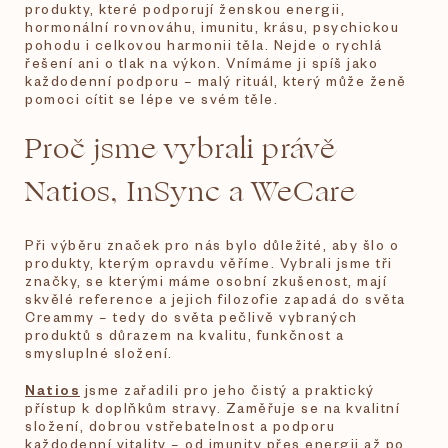
produkty, které podporují ženskou energii,
hormonální rovnováhu, imunitu, krásu, psychickou
pohodu i celkovou harmonii těla. Nejde o rychlá
řešení ani o tlak na výkon. Vnímáme ji spíš jako
každodenní podporu – malý rituál, který může ženě
pomoci cítit se lépe ve svém těle.
Proč jsme vybrali právě
Natios, InSync a WeCare
Při výběru značek pro nás bylo důležité, aby šlo o
produkty, kterým opravdu věříme. Vybrali jsme tři
značky, se kterými máme osobní zkušenost, mají
skvělé reference a jejich filozofie zapadá do světa
Creammy – tedy do světa pečlivě vybraných
produktů s důrazem na kvalitu, funkčnost a
smysluplné složení.
Natios
jsme zařadili pro jeho čistý a praktický
přístup k doplňkům stravy. Zaměřuje se na kvalitní
složení, dobrou vstřebatelnost a podporu
každodenní vitality – od imunity přes energii až po