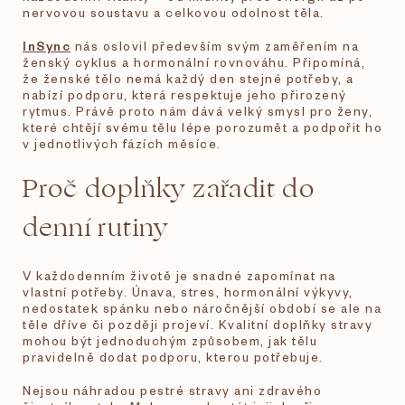
nervovou soustavu a celkovou odolnost těla.
InSync
nás oslovil především svým zaměřením na
ženský cyklus a hormonální rovnováhu. Připomíná,
že ženské tělo nemá každý den stejné potřeby, a
nabízí podporu, která respektuje jeho přirozený
rytmus. Právě proto nám dává velký smysl pro ženy,
které chtějí svému tělu lépe porozumět a podpořit ho
v jednotlivých fázích měsíce.
Proč doplňky zařadit do
denní rutiny
V každodenním životě je snadné zapomínat na
vlastní potřeby. Únava, stres, hormonální výkyvy,
nedostatek spánku nebo náročnější období se ale na
těle dříve či později projeví. Kvalitní doplňky stravy
mohou být jednoduchým způsobem, jak tělu
pravidelně dodat podporu, kterou potřebuje.
Nejsou náhradou pestré stravy ani zdravého