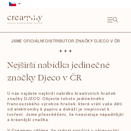
Přejít
na
obsah
NÁKU
KOŠÍ
Close
JSME OFICIÁLNÍ DISTRIBUTOR ZNAČKY DJECO V ČR
Nejširší nabídka jedinečné
značky Djeco v ČR
U nás najdete nejširší nabídku kreativních hraček
značky DJECO. Objevte tohoto jedinečného
francouzského výrobce hraček, které vrátí vaše děti
od elektroniky k papíru a dokáží je inspirovat k
tvoření. Jsme přesvědčeni, že neexistuje nápaditější
a krásnější značka.
V Creammy věříme, že radost spočívá v objevování.