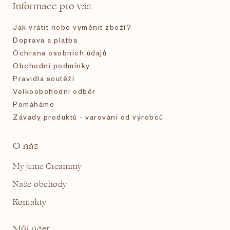
t
Informace pro vás
í
Jak vrátit nebo vyměnit zboží?
Doprava a platba
Ochrana osobních údajů
Obchodní podmínky
Pravidla soutěží
Velkoobchodní odběr
Pomáháme
Závady produktů - varování od výrobců
O nás
My jsme Creammy
Naše obchody
Kontakty
Můj účet