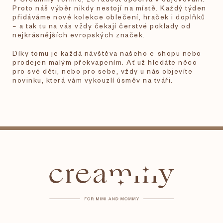
Proto náš výběr nikdy nestojí na místě. Každý týden
přidáváme nové kolekce oblečení, hraček i doplňků
– a tak tu na vás vždy čekají čerstvé poklady od
nejkrásnějších evropských značek.
Díky tomu je každá návštěva našeho e-shopu nebo
prodejen malým překvapením. Ať už hledáte něco
pro své děti, nebo pro sebe, vždy u nás objevíte
novinku, která vám vykouzlí úsměv na tváři.
Z
á
p
a