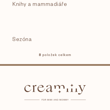
Knihy a mammadiáře
Sezóna
8
položek celkem
O
v
l
Z
á
d
á
a
c
í
p
p
r
a
v
k