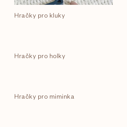
l
Hračky pro kluky
á
n
k
Hračky pro holky
ů
Hračky pro miminka