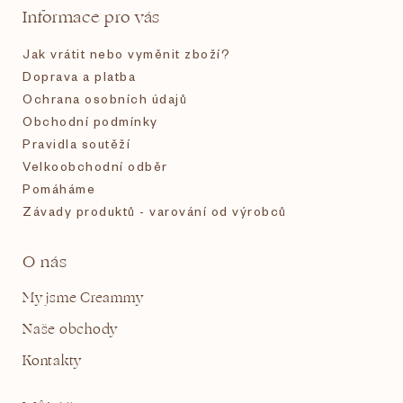
t
y
Informace pro vás
v
í
ý
Jak vrátit nebo vyměnit zboží?
p
i
Doprava a platba
s
Ochrana osobních údajů
u
Obchodní podmínky
Pravidla soutěží
Velkoobchodní odběr
Pomáháme
Závady produktů - varování od výrobců
O nás
My jsme Creammy
Naše obchody
Kontakty