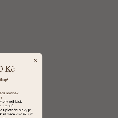
0 Kč
ákup!
dběru novinek
še.
koliv odhlásit
 e-mailů.
 uplatnění slevy je
kud máte v košíku již