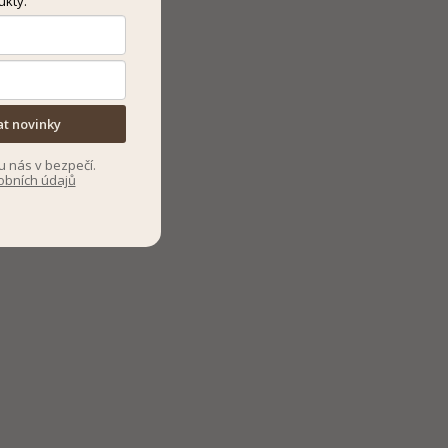
ukty.
at novinky
u nás v bezpečí.
obních údajů