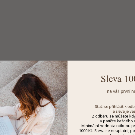
Sleva 10
na váš první n
Stačí se přihlásit k o
a sleva je va
Z odběru se můžete kdy
v patičce každého z
Minimální hodnota nákupu pro
1000 Kč. Sleva se neuplatní, po