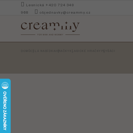
Přejít
Lesnická +420 724 349
na
968
objednavky@creammy.cz
obsah
DOMŮ
CELÁ NABÍDKA
HRAČKY
KLASICKÉ HRAČKY
PLYŠÁCI