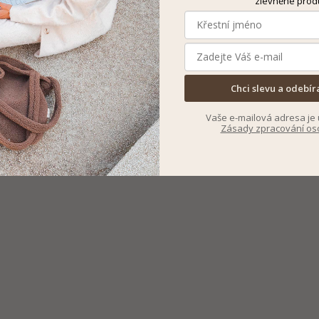
zlevněné prod
Chci slevu a odebír
Vaše e-mailová adresa je 
Zásady zpracování os