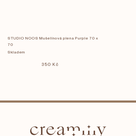
STUDIO NOOS Mušelínová plena Purple 70 x
70
Skladem
350 Kč
Z
á
p