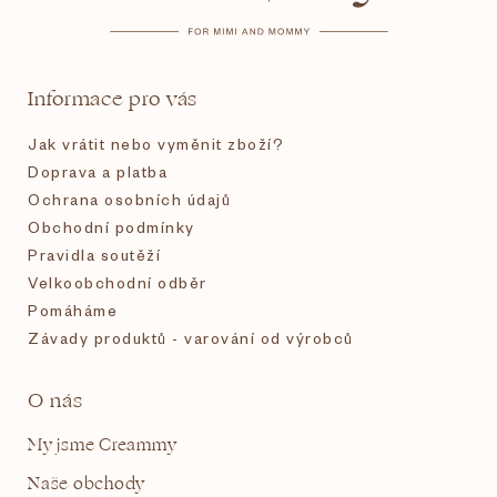
a
t
Informace pro vás
í
Jak vrátit nebo vyměnit zboží?
Doprava a platba
Ochrana osobních údajů
Obchodní podmínky
Pravidla soutěží
Velkoobchodní odběr
Pomáháme
Závady produktů - varování od výrobců
O nás
My jsme Creammy
Naše obchody