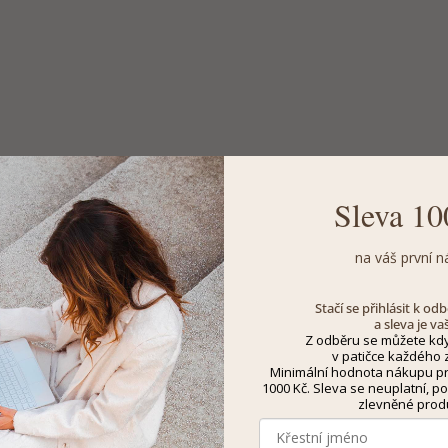
Sleva 10
na váš první n
Stačí se přihlásit k o
a sleva je va
Z odběru se můžete kdy
v patičce každého z
Minimální hodnota nákupu pro
1000 Kč. Sleva se neuplatní, po
zlevněné prod