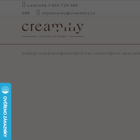
Přejít
Lesnická +420 724 349
na
968
objednavky@creammy.cz
obsah
DOMŮ
CELÁ NABÍDKA
HRAČKY
KREATIVNÍ HRAČKY
POPPIK OMALOVÁ