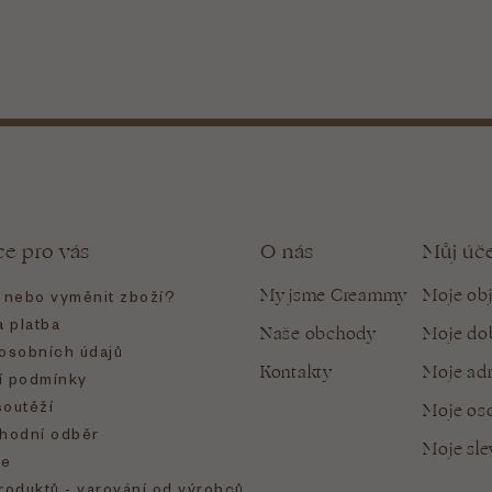
ce pro vás
O nás
Můj úč
My jsme Creammy
Moje ob
t nebo vyměnit zboží?
 platba
Naše obchody
Moje do
osobních údajů
Kontakty
Moje ad
 podmínky
soutěží
Moje oso
hodní odběr
Moje sl
e
roduktů - varování od výrobců