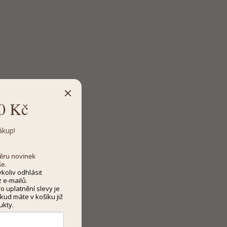
0 Kč
ákup!
dběru novinek
še.
koliv odhlásit
 e-mailů.
 uplatnění slevy je
kud máte v košíku již
ukty.