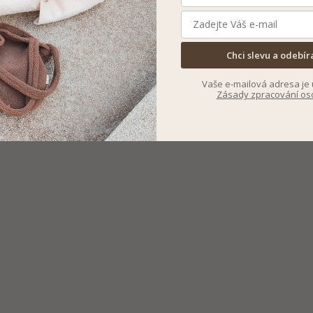
Chci slevu a odebír
Vaše e-mailová adresa je 
Zásady zpracování os