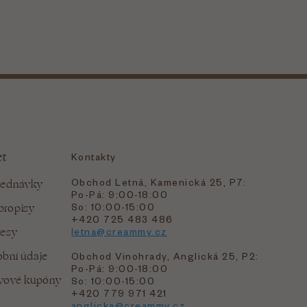
et
Kontakty
Obchod Letná, Kamenická 25, P7:
jednávky
Po-Pá: 9:00-18:00
bropisy
So: 10:00-15:00
+420 725 483 486
resy
letna@creammy.cz
bní údaje
Obchod Vinohrady, Anglická 25, P2:
Po-Pá: 9:00-18:00
evové kupóny
So: 10:00-15:00
+420 779 971 421
anglicka@creammy.cz