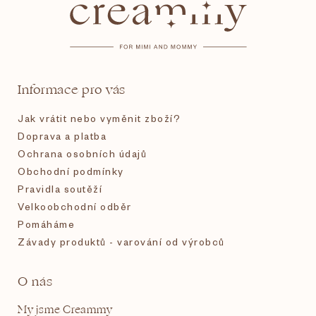
p
a
t
Informace pro vás
í
Jak vrátit nebo vyměnit zboží?
Doprava a platba
Ochrana osobních údajů
Obchodní podmínky
Pravidla soutěží
Velkoobchodní odběr
Pomáháme
Závady produktů - varování od výrobců
O nás
My jsme Creammy