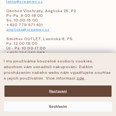
letna@creammy.cz
Obchod Vinohrady, Anglická 25, P2:
Po-Pá: 9:00-18:00
So: 10:00-15:00
+420 779 971 421
anglicka@creammy.cz
Smíchov OUTLET, Lesnická 6, P5:
Po: 12:00-18:00
Út - Pá: 10:00-17:00
+420 724 349 968
I my používáme kouzelné soubory cookies,
abychom vám usnadnili nakupování. Dalším
objednavky@creammy.cz
procházením našeho webu nám vyjadřujete souhlas
tel:+420 724 349 968
s jejich používáním. Více informací
zde
.
Nastavení
Vytvořil Shoptet Premium
Souhlasím
Copyright 2026
creammy.cz
. Všechna práva
vyhrazena.
Upravit nastavení cookies