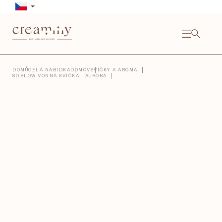
Přejít
na
obsah
NÁKU
KOŠÍ
Close
DOMŮ
CELÁ NABÍDKA
DOMOV
SVÍČKY A AROMA
SO.SLOW VONNÁ SVÍČKA - AURORA