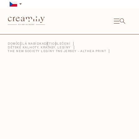
Přejít
na
obsah
NÁKU
KOŠÍ
Close
DOMŮ
CELÁ NABÍDKA
DĚTI
OBLEČENÍ
DĚTSKÉ KALHOTY, KRAŤASY, LEGÍNY
THE NEW SOCIETY LEGÍNY TNS JERSEY - ALTHEA PRINT