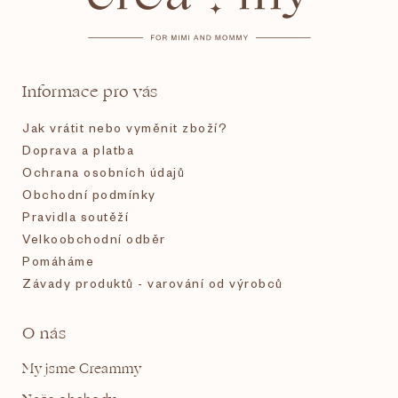
p
a
t
Informace pro vás
í
Jak vrátit nebo vyměnit zboží?
Doprava a platba
Ochrana osobních údajů
Obchodní podmínky
Pravidla soutěží
Velkoobchodní odběr
Pomáháme
Závady produktů - varování od výrobců
O nás
My jsme Creammy