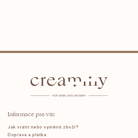
Z
á
p
a
t
Informace pro vás
í
Jak vrátit nebo vyměnit zboží?
Doprava a platba