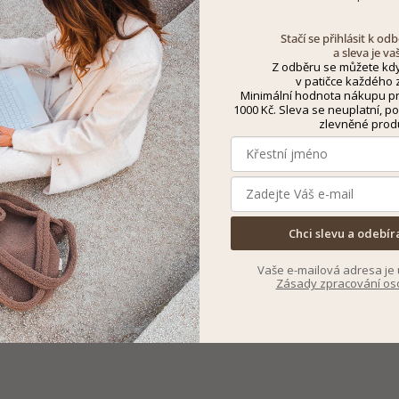
Stačí se přihlásit k o
a sleva je va
Z odběru se můžete kdy
v patičce každého z
Minimální hodnota nákupu pro
1000 Kč. Sleva se neuplatní, po
zlevněné prod
Chci slevu a odebír
Vaše e-mailová adresa je 
Zásady zpracování os