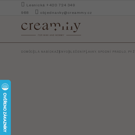
Přejít
Lesnická +420 724 349
na
968
objednavky@creammy.cz
obsah
DOMŮ
CELÁ NABÍDKA
ŽENY
OBLEČENÍ
PLAVKY, SPODNÍ PRÁDLO, PY