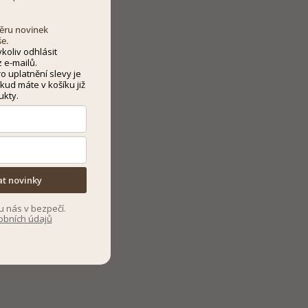
dběru novinek
še.
koliv odhlásit
 e-mailů.
 uplatnění slevy je
kud máte v košíku již
ukty.
at novinky
u nás v bezpečí.
obních údajů