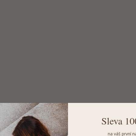
Sleva 10
na váš první n