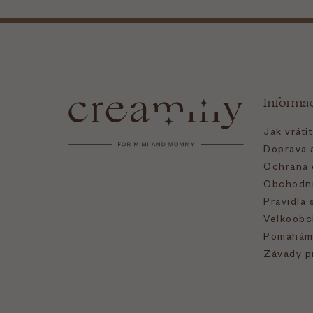
Z
á
Informa
p
Jak vráti
a
Doprava a
Ochrana 
t
Obchodní
Pravidla 
í
Velkoobc
Pomáhám
Závady p