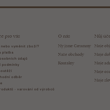
ce pro vás
O nás
Můj úč
My jsme Creammy
Moje ob
t nebo vyměnit zboží?
 platba
Naše obchody
Moje do
osobních údajů
Kontakty
Moje ad
 podmínky
soutěží
Moje oso
hodní odběr
Moje sl
e
roduktů - varování od výrobců