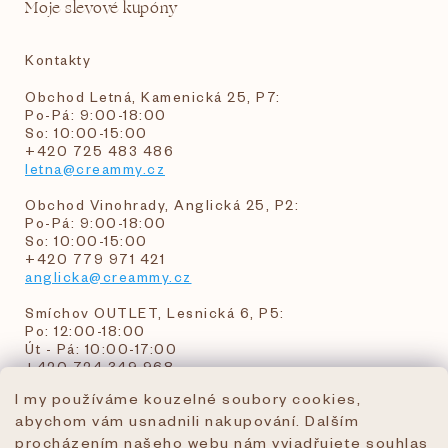
Moje slevové kupóny
Kontakty
Obchod Letná, Kamenická 25, P7:
Po-Pá: 9:00-18:00
So: 10:00-15:00
+420 725 483 486
letna@creammy.cz
Obchod Vinohrady, Anglická 25, P2:
Po-Pá: 9:00-18:00
So: 10:00-15:00
+420 779 971 421
anglicka@creammy.cz
Smíchov OUTLET, Lesnická 6, P5:
Po: 12:00-18:00
Út - Pá: 10:00-17:00
+420 724 349 968
I my používáme kouzelné soubory cookies,
abychom vám usnadnili nakupování. Dalším
objednavky@creammy.cz
procházením našeho webu nám vyjadřujete souhlas