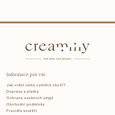
Z
á
p
a
t
Informace pro vás
í
Jak vrátit nebo vyměnit zboží?
Doprava a platba
Ochrana osobních údajů
Obchodní podmínky
Pravidla soutěží