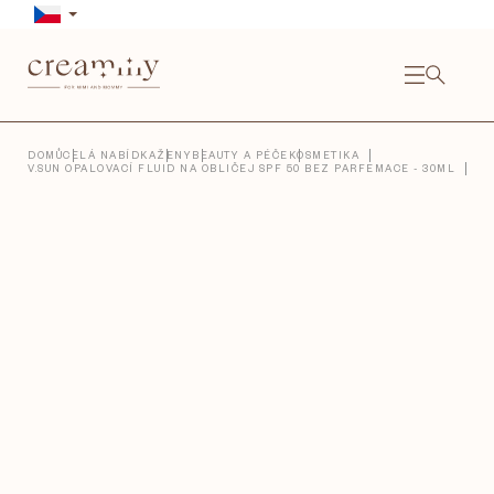
Přejít
na
obsah
NÁKU
KOŠÍ
Close
DOMŮ
CELÁ NABÍDKA
ŽENY
BEAUTY A PÉČE
KOSMETIKA
V.SUN OPALOVACÍ FLUID NA OBLIČEJ SPF 50 BEZ PARFEMACE - 30ML