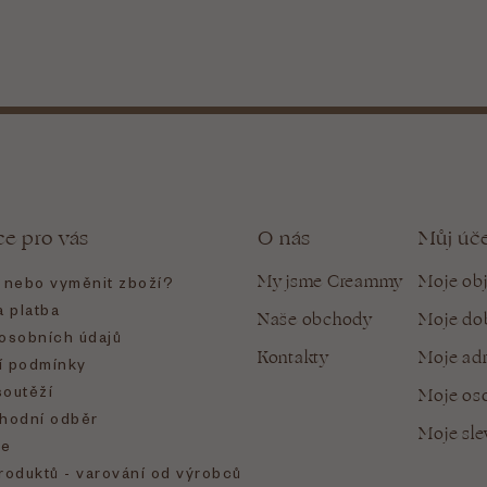
ce pro vás
O nás
Můj úč
My jsme Creammy
Moje ob
t nebo vyměnit zboží?
 platba
Naše obchody
Moje do
osobních údajů
Kontakty
Moje ad
 podmínky
soutěží
Moje oso
hodní odběr
Moje sl
e
roduktů - varování od výrobců