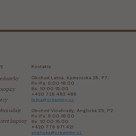
et
Kontakty
Obchod Letná, Kamenická 25, P7:
jednávky
Po-Pá: 9:00-18:00
bropisy
So: 10:00-15:00
+420 725 483 486
resy
letna@creammy.cz
bní údaje
Obchod Vinohrady, Anglická 25, P2:
Po-Pá: 9:00-18:00
evové kupóny
So: 10:00-15:00
+420 779 971 421
anglicka@creammy.cz