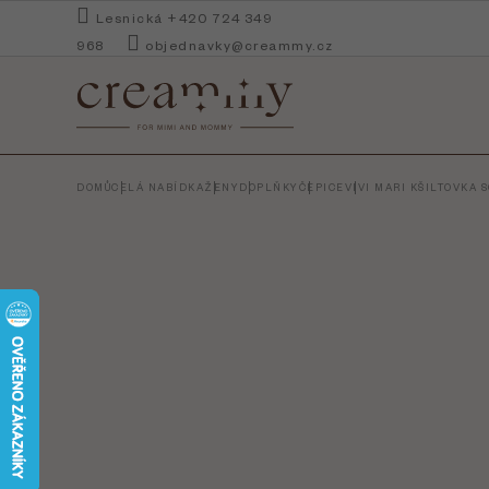
Přejít
Lesnická +420 724 349
na
968
objednavky@creammy.cz
obsah
DOMŮ
CELÁ NABÍDKA
ŽENY
DOPLŇKY
ČEPICE
VIVI MARI KŠILTOVKA 