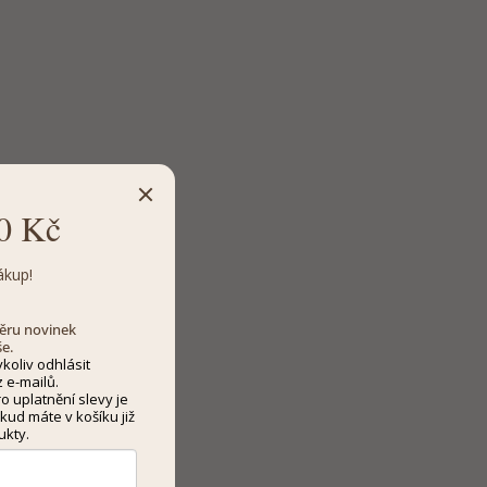
0 Kč
ákup!
dběru novinek
še.
koliv odhlásit
 e-mailů.
 uplatnění slevy je
kud máte v košíku již
ukty.