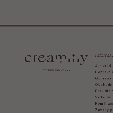
Z
á
Informa
p
Jak vráti
a
Doprava a
Ochrana 
t
Obchodní
Pravidla 
í
Velkoobc
Pomáhám
Závady p