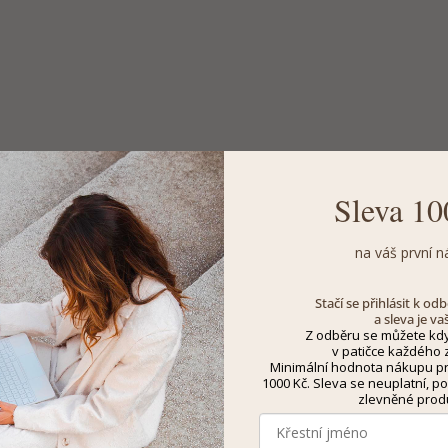
Sleva 10
na váš první n
Stačí se přihlásit k o
a sleva je va
Z odběru se můžete kdy
v patičce každého z
Minimální hodnota nákupu pro
1000 Kč. Sleva se neuplatní, po
zlevněné prod