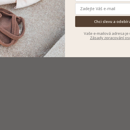
Chci slevu a odebír
Vaše e-mailová adresa je 
Zásady zpracování os