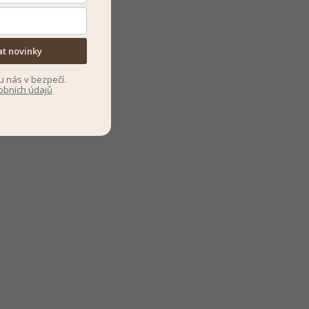
at novinky
u nás v bezpečí.
obních údajů