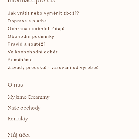
Informace pro vás
í
Jak vrátit nebo vyměnit zboží?
Doprava a platba
Ochrana osobních údajů
Obchodní podmínky
Pravidla soutěží
Velkoobchodní odběr
Pomáháme
Závady produktů - varování od výrobců
O nás
My jsme Creammy
Naše obchody
Kontakty
Můj účet