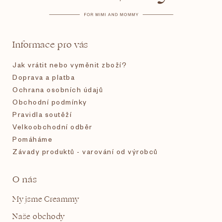
a
t
Informace pro vás
í
Jak vrátit nebo vyměnit zboží?
Doprava a platba
Ochrana osobních údajů
Obchodní podmínky
Pravidla soutěží
Velkoobchodní odběr
Pomáháme
Závady produktů - varování od výrobců
O nás
My jsme Creammy
Naše obchody