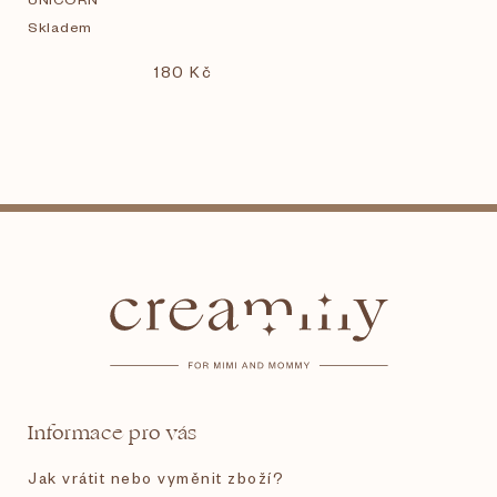
Skladem
180 Kč
Z
á
p
a
t
Informace pro vás
í
Jak vrátit nebo vyměnit zboží?