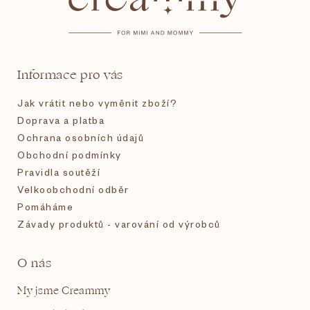
p
a
t
Informace pro vás
í
Jak vrátit nebo vyměnit zboží?
Doprava a platba
Ochrana osobních údajů
Obchodní podmínky
Pravidla soutěží
Velkoobchodní odběr
Pomáháme
Závady produktů - varování od výrobců
O nás
My jsme Creammy