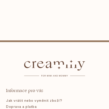
Z
á
p
a
t
Informace pro vás
í
Jak vrátit nebo vyměnit zboží?
Doprava a platba