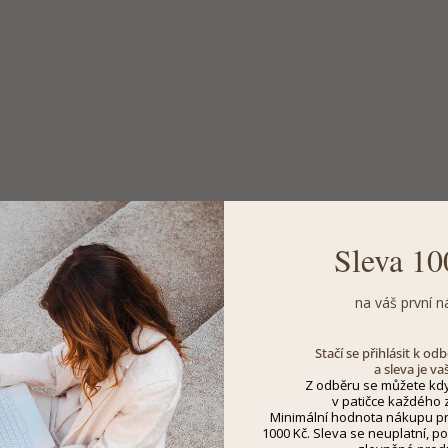
Sleva 10
na váš první n
Stačí se přihlásit k o
a sleva je va
Z odběru se můžete kdy
v patičce každého z
Minimální hodnota nákupu pro
1000 Kč. Sleva se neuplatní, po