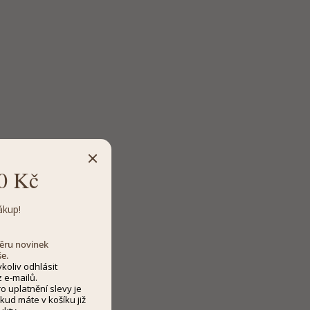
0 Kč
ákup!
dběru novinek
še.
koliv odhlásit
 e-mailů.
 uplatnění slevy je
kud máte v košíku již