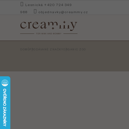
Přejít
Lesnická +420 724 349
na
968
objednavky@creammy.cz
obsah
DOMŮ
PRODÁVANÉ ZNAČKY
ORGANIC ZOO