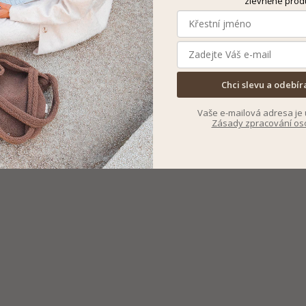
zlevněné prod
Chci slevu a odebír
Vaše e-mailová adresa je 
Zásady zpracování os