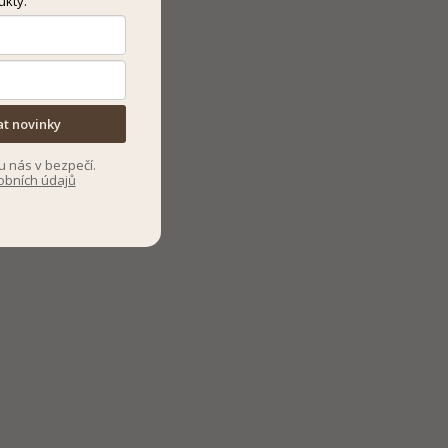
ukty.
at novinky
u nás v bezpečí.
obních údajů