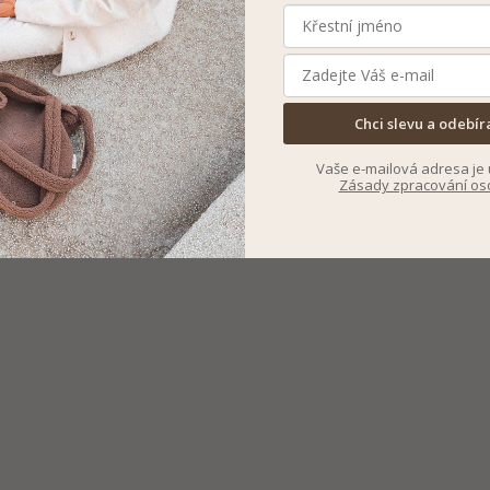
Chci slevu a odebír
Vaše e-mailová adresa je 
Zásady zpracování os