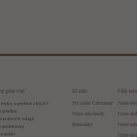
ce pro vás
O nás
Můj úč
My jsme Creammy
Moje ob
t nebo vyměnit zboží?
 platba
Naše obchody
Moje do
osobních údajů
Kontakty
Moje ad
 podmínky
soutěží
Moje oso