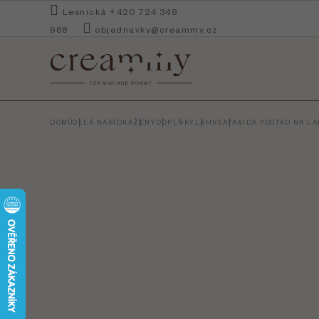
Přejít
Lesnická +420 724 349
na
968
objednavky@creammy.cz
obsah
DOMŮ
CELÁ NABÍDKA
ŽENY
DOPLŇKY
LAHVE
AYA&IDA POUTKO NA LA