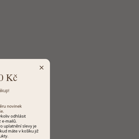
0 Kč
ákup!
dběru novinek
še.
koliv odhlásit
 e-mailů.
 uplatnění slevy je
kud máte v košíku již
ukty.