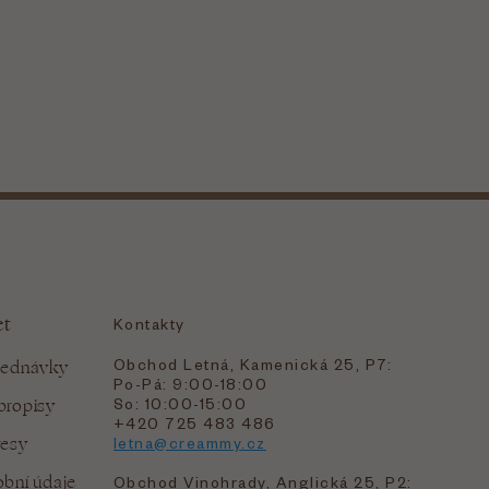
et
Kontakty
Obchod Letná, Kamenická 25, P7:
jednávky
Po-Pá: 9:00-18:00
bropisy
So: 10:00-15:00
+420 725 483 486
resy
letna@creammy.cz
bní údaje
Obchod Vinohrady, Anglická 25, P2: