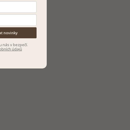
at novinky
u nás v bezpečí.
obních údajů