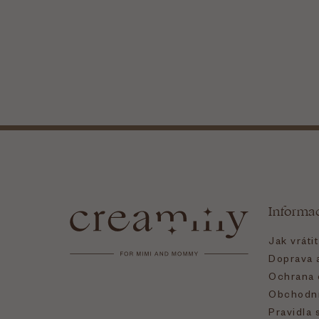
Z
á
Informa
p
Jak vráti
a
Doprava a
Ochrana 
t
Obchodní
Pravidla 