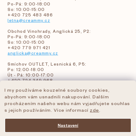
Po-Pá: 9:00-18:00
So: 10:00-15:00
+420 725 483 486
letna@creammy.cz
Obchod Vinohrady, Anglická 25, P2:
Po-Pá: 9:00-18:00
So: 10:00-15:00
+420 779 971 421
anglicka@creammy.cz
Smíchov OUTLET, Lesnická 6, P5:
Po: 12:00-18:00
Út - Pá: 10:00-17:00
+420 724 349 968
I my používáme kouzelné soubory cookies,
abychom vám usnadnili nakupování. Dalším
objednavky@creammy.cz
procházením našeho webu nám vyjadřujete souhlas
tel:+420 724 349 968
s jejich používáním. Více informací
zde
.
Nastavení