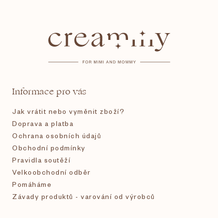
Z
á
p
a
t
Informace pro vás
í
Jak vrátit nebo vyměnit zboží?
Doprava a platba
Ochrana osobních údajů
Obchodní podmínky
Pravidla soutěží
Velkoobchodní odběr
Pomáháme
Závady produktů - varování od výrobců