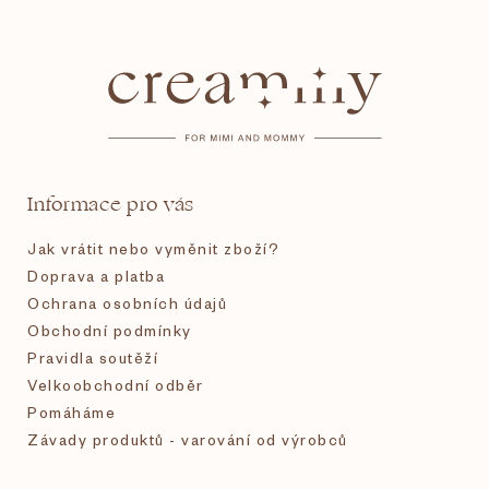
Z
á
p
a
t
Informace pro vás
í
Jak vrátit nebo vyměnit zboží?
Doprava a platba
Ochrana osobních údajů
Obchodní podmínky
Pravidla soutěží
Velkoobchodní odběr
Pomáháme
Závady produktů - varování od výrobců