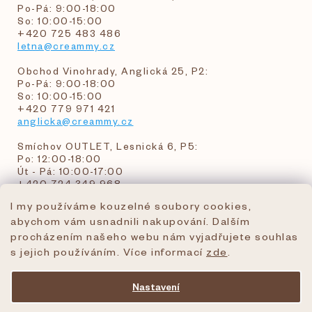
Po-Pá: 9:00-18:00
So: 10:00-15:00
+420 725 483 486
letna@creammy.cz
Obchod Vinohrady, Anglická 25, P2:
Po-Pá: 9:00-18:00
So: 10:00-15:00
+420 779 971 421
anglicka@creammy.cz
Smíchov OUTLET, Lesnická 6, P5:
Po: 12:00-18:00
Út - Pá: 10:00-17:00
+420 724 349 968
I my používáme kouzelné soubory cookies,
abychom vám usnadnili nakupování. Dalším
objednavky@creammy.cz
procházením našeho webu nám vyjadřujete souhlas
tel:+420 724 349 968
s jejich používáním. Více informací
zde
.
Nastavení