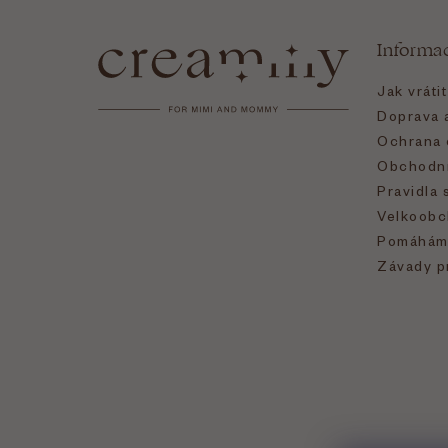
á
Informa
p
Jak vráti
a
Doprava a
Ochrana 
t
Obchodní
Pravidla 
í
Velkoobc
Pomáhám
Závady p