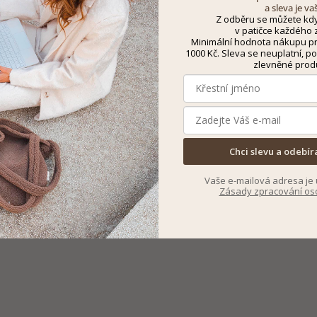
a sleva je va
Z odběru se můžete kdy
v patičce každého z
Minimální hodnota nákupu pro
1000 Kč. Sleva se neuplatní, po
zlevněné prod
Chci slevu a odebír
Vaše e-mailová adresa je 
Zásady zpracování os