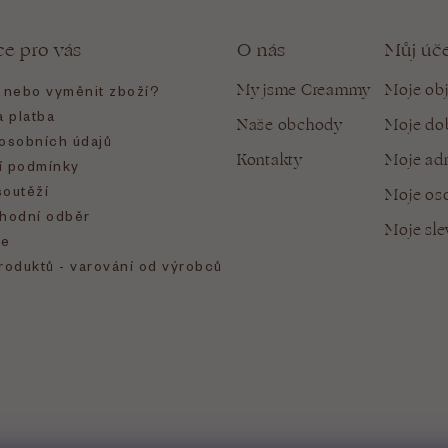
ce pro vás
O nás
Můj úč
My jsme Creammy
Moje ob
t nebo vyměnit zboží?
 platba
Naše obchody
Moje do
osobních údajů
Kontakty
Moje ad
 podmínky
soutěží
Moje oso
hodní odběr
Moje sl
e
roduktů - varování od výrobců