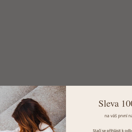
Sleva 10
na váš první n
Stačí se přihlásit k o