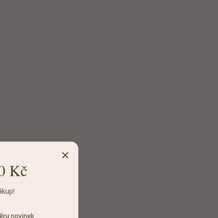
0 Kč
ákup!
dběru novinek