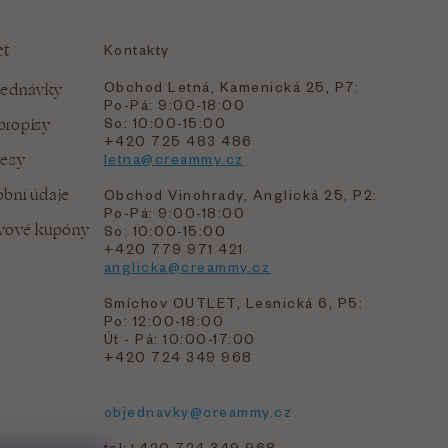
et
Kontakty
Obchod Letná, Kamenická 25, P7:
jednávky
Po-Pá: 9:00-18:00
bropisy
So: 10:00-15:00
+420 725 483 486
resy
letna@creammy.cz
bní údaje
Obchod Vinohrady, Anglická 25, P2:
Po-Pá: 9:00-18:00
evové kupóny
So: 10:00-15:00
+420 779 971 421
anglicka@creammy.cz
Smíchov OUTLET, Lesnická 6, P5:
Po: 12:00-18:00
Út - Pá: 10:00-17:00
+420 724 349 968
objednavky@creammy.cz
tel:+420 724 349 968