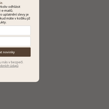
še.
koliv odhlásit
 e-mailů.
 uplatnění slevy je
kud máte v košíku již
ukty.
at novinky
u nás v bezpečí.
obních údajů