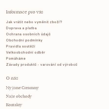
t
Informace pro vás
í
Jak vrátit nebo vyměnit zboží?
Doprava a platba
Ochrana osobních údajů
Obchodní podmínky
Pravidla soutěží
Velkoobchodní odběr
Pomáháme
Závady produktů - varování od výrobců
O nás
My jsme Creammy
Naše obchody
Kontakty