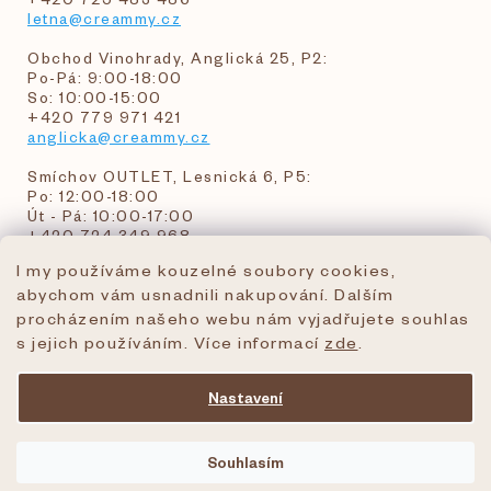
letna@creammy.cz
Obchod Vinohrady, Anglická 25, P2:
Po-Pá: 9:00-18:00
So: 10:00-15:00
+420 779 971 421
anglicka@creammy.cz
Smíchov OUTLET, Lesnická 6, P5:
Po: 12:00-18:00
Út - Pá: 10:00-17:00
+420 724 349 968
I my používáme kouzelné soubory cookies,
abychom vám usnadnili nakupování. Dalším
objednavky@creammy.cz
procházením našeho webu nám vyjadřujete souhlas
tel:+420 724 349 968
s jejich používáním. Více informací
zde
.
Nastavení
Vytvořil Shoptet Premium
Souhlasím
Copyright 2026
creammy.cz
. Všechna práva
vyhrazena.
Upravit nastavení cookies