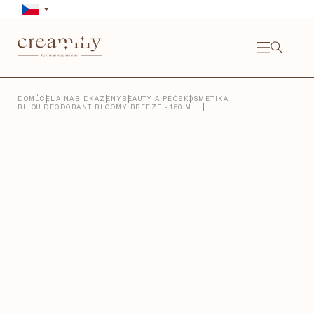
Přejít
na
obsah
NÁKU
KOŠÍ
Close
DOMŮ
CELÁ NABÍDKA
ŽENY
BEAUTY A PÉČE
KOSMETIKA
BILOU DEODORANT BLOOMY BREEZE - 150 ML