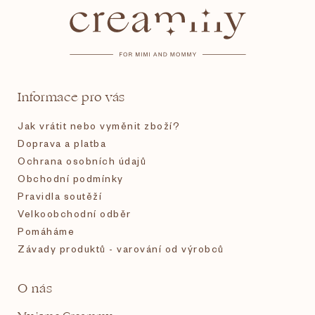
á
p
a
t
Informace pro vás
í
Jak vrátit nebo vyměnit zboží?
Doprava a platba
Ochrana osobních údajů
Obchodní podmínky
Pravidla soutěží
Velkoobchodní odběr
Pomáháme
Závady produktů - varování od výrobců
O nás