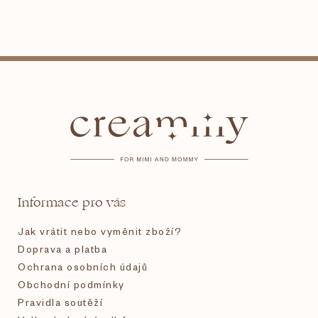
Z
á
p
a
t
Informace pro vás
í
Jak vrátit nebo vyměnit zboží?
Doprava a platba
Ochrana osobních údajů
Obchodní podmínky
Pravidla soutěží