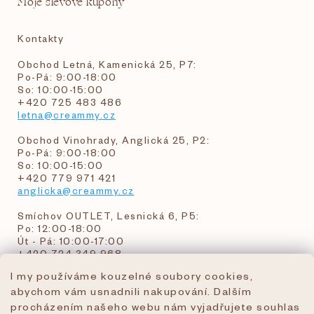
Moje slevové kupóny
Kontakty
Obchod Letná, Kamenická 25, P7:
Po-Pá: 9:00-18:00
So: 10:00-15:00
+420 725 483 486
letna@creammy.cz
Obchod Vinohrady, Anglická 25, P2:
Po-Pá: 9:00-18:00
So: 10:00-15:00
+420 779 971 421
anglicka@creammy.cz
Smíchov OUTLET, Lesnická 6, P5:
Po: 12:00-18:00
Út - Pá: 10:00-17:00
+420 724 349 968
I my používáme kouzelné soubory cookies,
abychom vám usnadnili nakupování. Dalším
objednavky@creammy.cz
procházením našeho webu nám vyjadřujete souhlas