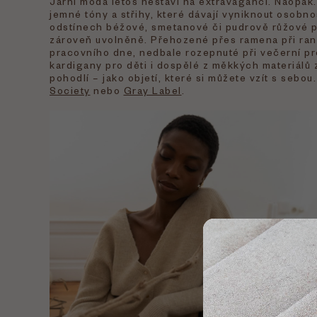
Jarní móda letos nestaví na extravaganci. Naopak.
jemné tóny a střihy, které dávají vyniknout osobno
odstínech béžové, smetanové či pudrově růžové pů
zároveň uvolněně. Přehozené přes ramena při ran
pracovního dne, nedbale rozepnuté při večerní p
kardigany pro děti i dospělé z měkkých materiálů z
pohodlí – jako objetí, které si můžete vzít s sebo
Society
nebo
Gray Label
.