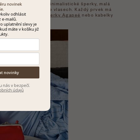
mném akcentu. Zlaté minimalistické šperky, malá
dběru novinek
še.
ábný šátek uvázaný ve vlasech. Každý prvek má
koliv odhlásit
řejí příběh. Zkuste
šperky Agapeé
nebo kabelky
 e-mailů.
 uplatnění slevy je
kud máte v košíku již
ukty.
at novinky
u nás v bezpečí.
obních údajů