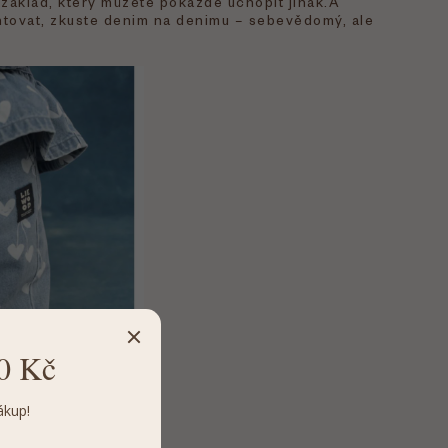
základ, který můžete pokaždé uchopit jinak.A
tovat, zkuste denim na denimu – sebevědomý, ale
0 Kč
ákup!