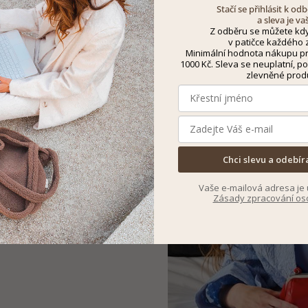
Jaro není o křiku, ale o je
Stačí se přihlásit k o
a sleva je va
kabelka přes rameno, hedv
Z odběru se můžete kdy
své místo a společně vytvá
v patičce každého z
Sticky sis
.
Minimální hodnota nákupu pro
1000 Kč. Sleva se neuplatní, po
zlevněné prod
 krokem, jsou jeho
í, midi délky i romantické
kázalá. Přes den je můžete
í sandálky a jemné šperky.
Department
.
Chci slevu a odebír
Vaše e-mailová adresa je 
Zásady zpracování os