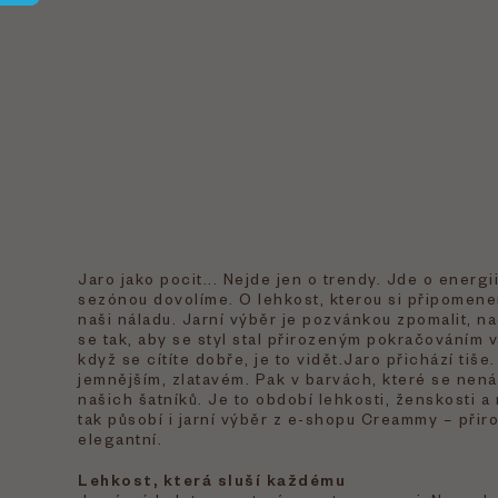
Jaro jako pocit... Nejde jen o trendy. Jde o energi
sezónou dovolíme. O lehkost, kterou si připomene
naši náladu. Jarní výběr je pozvánkou zpomalit, n
se tak, aby se styl stal přirozeným pokračováním 
když se cítíte dobře, je to vidět.Jaro přichází tiše
jemnějším, zlatavém. Pak v barvách, které se nená
našich šatníků. Je to období lehkosti, ženskosti 
tak působí i jarní výběr z e-shopu Creammy – přir
elegantní.
Lehkost, která sluší každému