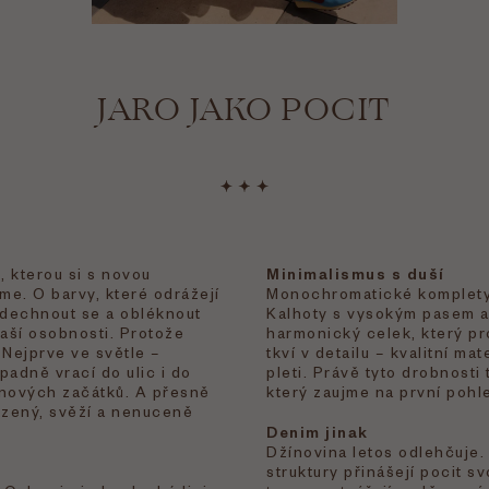
JARO JAKO POCIT
i, kterou si s novou
Minimalismus s duší
me. O barvy, které odrážejí
Monochromatické komplety 
adechnout se a obléknout
Kalhoty s vysokým pasem a 
vaší osobnosti. Protože
harmonický celek, který pr
. Nejprve ve světle –
tkví v detailu – kvalitní ma
padně vrací do ulic i do
pleti. Právě tyto drobnosti
a nových začátků. A přesně
který zaujme na první pohl
ozený, svěží a nenuceně
Denim jinak
Džínovina letos odlehčuje.
struktury přinášejí pocit 