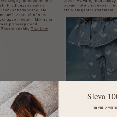
 Oslavuje jednoduché linie,
topem vytvářejí nadčasový 
sti. Prodloužená saka v
pokud máte chuť experimen
sobí sofistikovaně, ale
stále elegantní statement.
ní kávě, zapnuté během
rocházce městem. Mikiny či
ase přinášejí pocit
u. Zkuste značky
The New
Sleva 10
na váš první n
Detaily, které šeptají