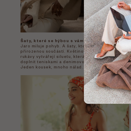
Šaty, které se hýbou s vámi
Jaro miluje pohyb. A šaty, které splývají s každým
přirozenou součástí. Květinové vzory, jemné řasen
rukávy vytvářejí siluetu, která je ženská, ale ne o
doplnit teniskami a denimovou bundou, večer stač
Jeden kousek, mnoho nálad. Zkuste šaty
Sisters 