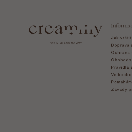
á
Informa
p
Jak vráti
a
Doprava a
Ochrana 
t
Obchodní
Pravidla 
í
Velkoobc
Pomáhám
Závady p