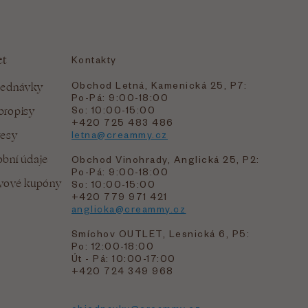
et
Kontakty
Obchod Letná, Kamenická 25, P7:
jednávky
Po-Pá: 9:00-18:00
bropisy
So: 10:00-15:00
+420 725 483 486
resy
letna@creammy.cz
bní údaje
Obchod Vinohrady, Anglická 25, P2:
Po-Pá: 9:00-18:00
evové kupóny
So: 10:00-15:00
+420 779 971 421
anglicka@creammy.cz
Smíchov OUTLET, Lesnická 6, P5:
Po: 12:00-18:00
Út - Pá: 10:00-17:00
+420 724 349 968