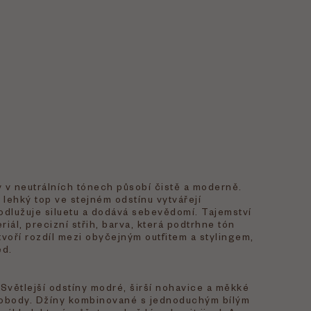
v neutrálních tónech působí čistě a moderně.
lehký top ve stejném odstínu vytvářejí
odlužuje siluetu a dodává sebevědomí. Tajemství
teriál, precizní střih, barva, která podtrhne tón
 tvoří rozdíl mezi obyčejným outfitem a stylingem,
ed.
 Světlejší odstíny modré, širší nohavice a měkké
svobody. Džíny kombinované s jednoduchým bílým