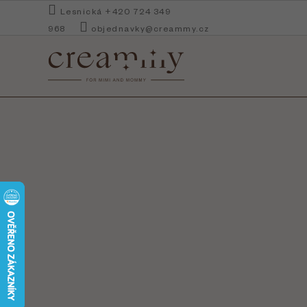
Přejít
Lesnická +420 724 349
na
968
objednavky@creammy.cz
obsah