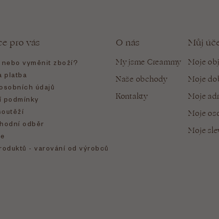
ce pro vás
O nás
Můj úč
My jsme Creammy
Moje ob
t nebo vyměnit zboží?
 platba
Naše obchody
Moje do
osobních údajů
Kontakty
Moje ad
 podmínky
soutěží
Moje oso
hodní odběr
Moje sl
e
roduktů - varování od výrobců