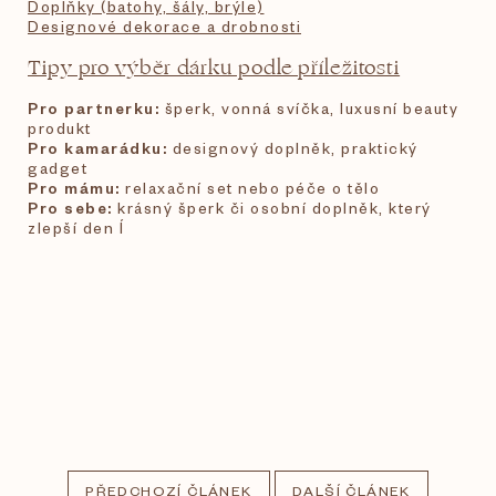
Doplňky (batohy, šály, brýle)
Designové dekorace a drobnosti
Tipy pro výběr dárku podle příležitosti
Pro partnerku:
šperk, vonná svíčka, luxusní beauty
produkt
Pro kamarádku:
designový doplněk, praktický
gadget
Pro mámu:
relaxační set nebo péče o tělo
Pro sebe:
krásný šperk či osobní doplněk, který
zlepší den ĺ
PŘEDCHOZÍ ČLÁNEK
DALŠÍ ČLÁNEK