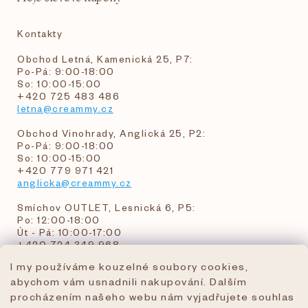
Kontakty
Obchod Letná, Kamenická 25, P7:
Po-Pá: 9:00-18:00
So: 10:00-15:00
+420 725 483 486
letna@creammy.cz
Obchod Vinohrady, Anglická 25, P2:
Po-Pá: 9:00-18:00
So: 10:00-15:00
+420 779 971 421
anglicka@creammy.cz
Smíchov OUTLET, Lesnická 6, P5:
Po: 12:00-18:00
Út - Pá: 10:00-17:00
+420 724 349 968
I my používáme kouzelné soubory cookies,
abychom vám usnadnili nakupování. Dalším
objednavky@creammy.cz
procházením našeho webu nám vyjadřujete souhlas
tel:+420 724 349 968