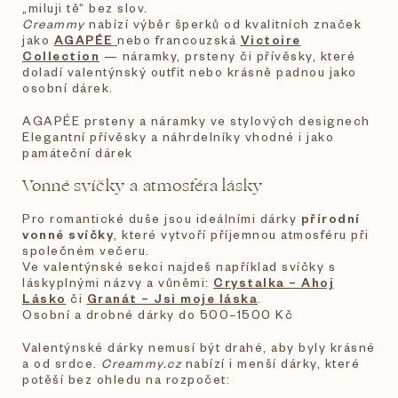
„miluji tě“ bez slov.
Creammy
nabízí výběr šperků od kvalitních značek
jako
AGAPÉE
nebo francouzská
Victoire
Collection
— náramky, prsteny či přívěsky, které
doladí valentýnský outfit nebo krásně padnou jako
osobní dárek.
AGAPÉE prsteny a náramky ve stylových designech
Elegantní přívěsky a náhrdelníky vhodné i jako
památeční dárek
Vonné svíčky a atmosféra lásky
Pro romantické duše jsou ideálními dárky
přírodní
vonné svíčky
, které vytvoří příjemnou atmosféru při
společném večeru.
Ve valentýnské sekci najdeš například svíčky s
láskyplnými názvy a vůněmi:
Crystalka – Ahoj
Lásko
či
Granát – Jsi moje láska
.
Osobní a drobné dárky do 500–1500 Kč
Valentýnské dárky nemusí být drahé, aby byly krásné
a od srdce.
Creammy.cz
nabízí i menší dárky, které
potěší bez ohledu na rozpočet: