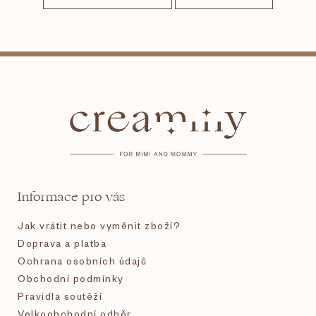
Z
á
p
a
t
Informace pro vás
í
Jak vrátit nebo vyměnit zboží?
Doprava a platba
Ochrana osobních údajů
Obchodní podmínky
Pravidla soutěží
Velkoobchodní odběr