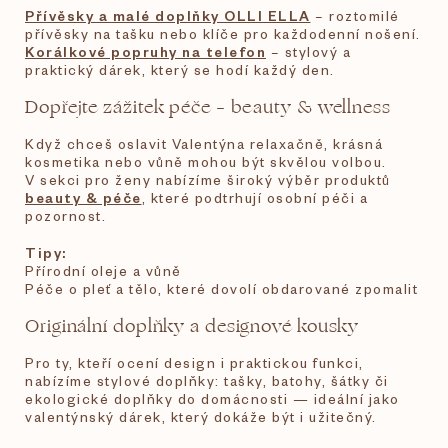
Přívěsky a malé doplňky OLLI ELLA
– roztomilé
přívěsky na tašku nebo klíče pro každodenní nošení.
Korálkové popruhy na telefon
– stylový a
praktický dárek, který se hodí každý den.
Dopřejte zážitek péče – beauty & wellness
Když chceš oslavit Valentýna relaxačně, krásná
kosmetika nebo vůně mohou být skvělou volbou.
V sekci pro ženy nabízíme široký výběr produktů
beauty & péče
, které podtrhují osobní péči a
pozornost.
Tipy:
Přírodní oleje a vůně
Péče o pleť a tělo, které dovolí obdarované zpomalit
Originální doplňky a designové kousky
Pro ty, kteří ocení design i praktickou funkci,
nabízíme stylové doplňky: tašky, batohy, šátky či
ekologické doplňky do domácnosti — ideální jako
valentýnský dárek, který dokáže být i užitečný.